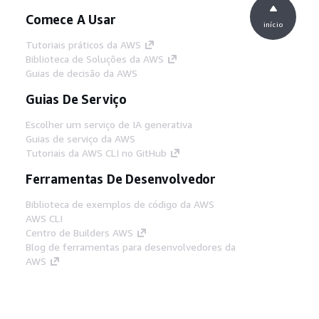
Comece A Usar
início
Tutoriais práticos da AWS
Biblioteca de Soluções da AWS
Guias de decisão da AWS
Guias De Serviço
Escolher um serviço de IA generativa
Guias de serviço da AWS
Tutoriais da AWS CLI no GitHub
Ferramentas De Desenvolvedor
Biblioteca de exemplos de código da AWS
AWS CLI
Centro de Builders AWS
Blog de ferramentas para desenvolvedores da
AWS
Links Úteis
Baixar servidor MCP de documentos da AWS