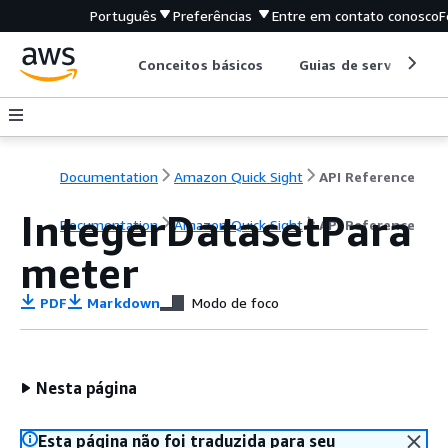
Português
Preferências
Entre em contato conosco
F
Conceitos básicos
Guias de serviço
Documentation
Amazon Quick Sight
API Reference
IntegerDatasetPara
Documentation
Amazon Quick Sight
API Reference
meter
PDF
Markdown
Modo de foco
Nesta página
Esta página não foi traduzida para seu