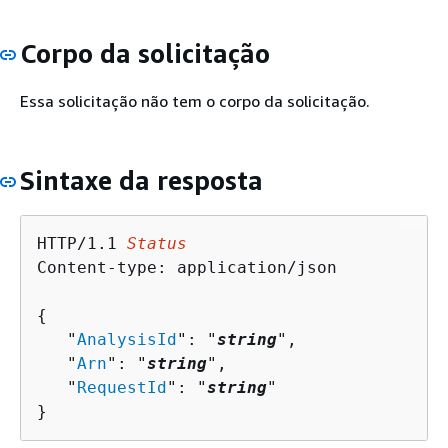
Corpo da solicitação
Essa solicitação não tem o corpo da solicitação.
Sintaxe da resposta
HTTP/1.1 
Status
Content-type: application/json

{
   "
AnalysisId
": "
string
",

   "
Arn
": "
string
",

   "
RequestId
": "
string
"

}