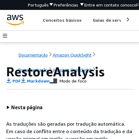
Português
Preferências
Entre em contato conosco
F
Conceitos básicos
Guias de serviço
Documentação
Amazon QuickSight
RestoreAnalysis
Documentação
Amazon QuickSight
PDF
Markdown
Modo de foco
Nesta página
As traduções são geradas por tradução automática.
Em caso de conflito entre o conteúdo da tradução e da
versão original em inglês, a versão em inglês