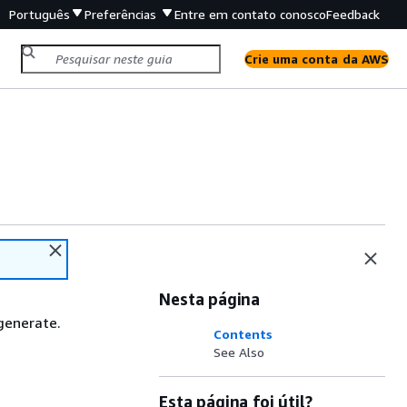
Português
Preferências
Entre em contato conosco
Feedback
Crie uma conta da AWS
Nesta página
generate.
Contents
See Also
Esta página foi útil?