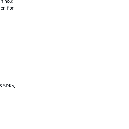
an hold
ion for
WS SDKs,