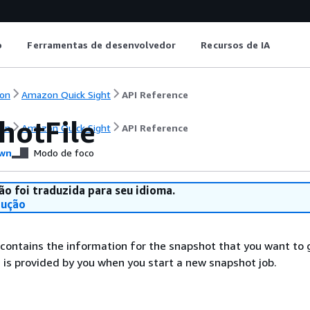
o
Ferramentas de desenvolvedor
Recursos de IA
on
Amazon Quick Sight
API Reference
hotFile
on
Amazon Quick Sight
API Reference
wn
Modo de foco
ão foi traduzida para seu idioma.
dução
 contains the information for the snapshot that you want to 
 is provided by you when you start a new snapshot job.