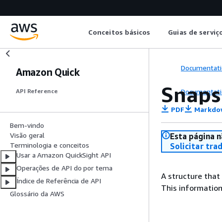
Conceitos básicos
Guias de serviç
Documentati
Amazon Quick
Snaps
Documentati
API Reference
PDF
Markdo
Bem-vindo
Visão geral
Esta página n
Terminologia e conceitos
Solicitar tra
Usar a Amazon QuickSight API
Operações de API do por tema
A structure that
Índice de Referência de API
This information
Glossário da AWS