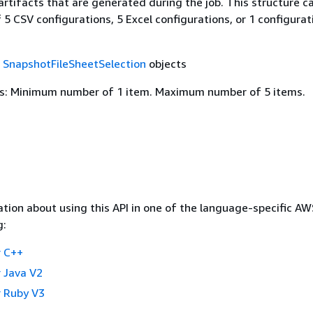
rtifacts that are generated during the job. This structure c
 CSV configurations, 5 Excel configurations, or 1 configurat
f
SnapshotFileSheetSelection
objects
s: Minimum number of 1 item. Maximum number of 5 items.
tion about using this API in one of the language-specific A
g:
 C++
 Java V2
 Ruby V3