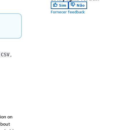
Sim
Não
Fornecer feedback
,
CSV
ion on
about