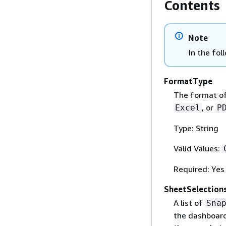
Contents
Note
In the fol
FormatType
The format of
, or
Excel
P
Type: String
Valid Values:
Required: Yes
SheetSelection
A list of
Sna
the dashboard