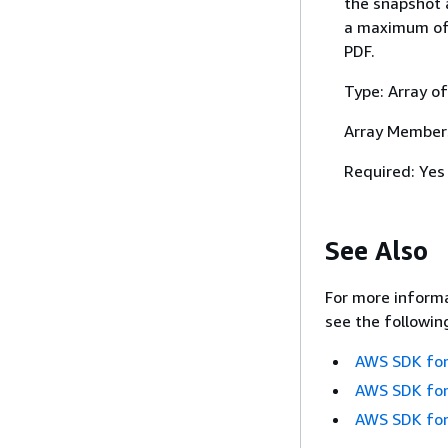
the snapshot a
a maximum of 5
PDF.
Type: Array o
Array Member
Required: Yes
See Also
For more informa
see the followin
AWS SDK for
AWS SDK for
AWS SDK for