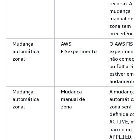
recurso. A
mudança
manual de
zona tem
precedência.
Mudança
AWS
O AWS FIS
automática
FISexperimento
experimento
zonal
não começar
ou falhará se
estiver em
andamento.
Mudança
Mudança
A mudança
automática
manual de
automática 
zonal
zona
zona será
definida com
, ma
ACTIVE
não como
, no
APPLIED