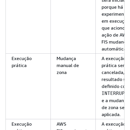
será iniciado
porque há u
experimento
em execução
que acionou 
ação de AWS
FIS mudança
automática.
Execução
Mudança
A execução
prática
manual de
prática será
zona
cancelada, o
resultado se
definido com
INTERRUPT
e a mudança
de zona será
aplicada.
Execução
AWS
A execução