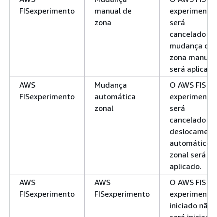
FISexperimento
manual de
experimento
zona
será
cancelado e 
mudança de
zona manual
será aplicada
AWS
Mudança
O AWS FIS
FISexperimento
automática
experimento
zonal
será
cancelado e 
deslocament
automático
zonal será
aplicado.
AWS
AWS
O AWS FIS
FISexperimento
FISexperimento
experimento
iniciado não