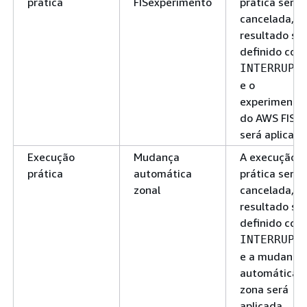
prática
FISexperimento
prática será
cancelada, o
resultado se
definido com
INTERRUPT
e o
experimento
do AWS FIS
será aplicado
Execução
Mudança
A execução
prática
automática
prática será
zonal
cancelada, o
resultado se
definido com
INTERRUPT
e a mudança
automática 
zona será
aplicada.