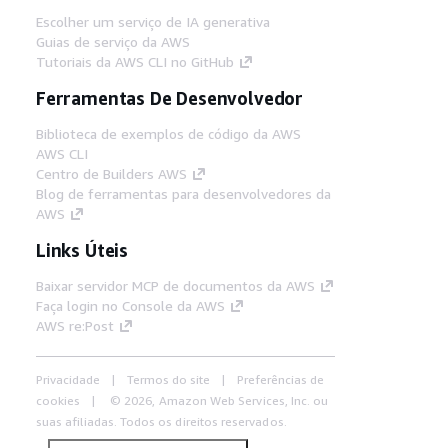
Escolher um serviço de IA generativa
Guias de serviço da AWS
Tutoriais da AWS CLI no GitHub
Ferramentas De Desenvolvedor
Biblioteca de exemplos de código da AWS
AWS CLI
Centro de Builders AWS
Blog de ferramentas para desenvolvedores da
AWS
Links Úteis
Baixar servidor MCP de documentos da AWS
Faça login no Console da AWS
AWS re:Post
Privacidade
Termos do site
Preferências de
cookies
© 2026, Amazon Web Services, Inc. ou
suas afiliadas. Todos os direitos reservados.