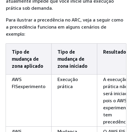
atualmente impede que você inicie uma execução
prática sob demanda.
Para ilustrar a precedência no ARC, veja a seguir como
a precedência funciona em alguns cenários de
exemplo:
Tipo de
Tipo de
Resultado
mudança de
mudança de
zona aplicado
zona iniciado
AWS
Execução
A execução
FISexperimento
prática
prática não
será iniciada,
pois o AWS FI
experimento
tem
precedência.
AWS
Mudança
O AWS FIS