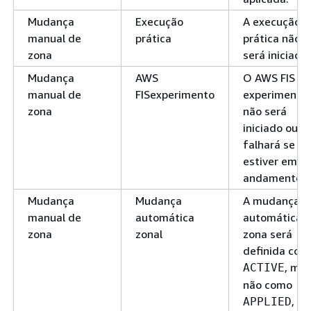
Mudança
Execução
A execução
manual de
prática
prática não
zona
será iniciada.
Mudança
AWS
O AWS FIS
manual de
FISexperimento
experimento
zona
não será
iniciado ou
falhará se já
estiver em
andamento.
Mudança
Mudança
A mudança
manual de
automática
automática 
zona
zonal
zona será
definida com
, ma
ACTIVE
não como
, no
APPLIED