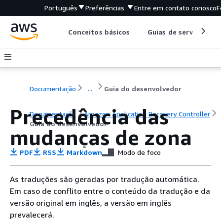
Português
Preferências
Entre em contato conosco
F
Conceitos básicos
Guias de serviço
Documentação
...
Guia do desenvolvedor
Precedência das
Documentação
Amazon Application Recovery Controller
Guia do desenvolvedor
mudanças de zona
PDF
RSS
Markdown
Modo de foco
As traduções são geradas por tradução automática.
Em caso de conflito entre o conteúdo da tradução e da
versão original em inglês, a versão em inglês
prevalecerá.