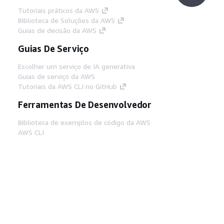
Tutoriais práticos da AWS
Biblioteca de Soluções da AWS
Guias de decisão da AWS
Guias De Serviço
Escolher um serviço de IA generativa
Guias de serviço da AWS
Tutoriais da AWS CLI no GitHub
Ferramentas De Desenvolvedor
Biblioteca de exemplos de código da AWS
AWS CLI
Centro de Builders AWS
Blog de ferramentas para desenvolvedores da
AWS
Links Úteis
Baixar servidor MCP de documentos da AWS
Faça login no Console da AWS
AWS re:Post