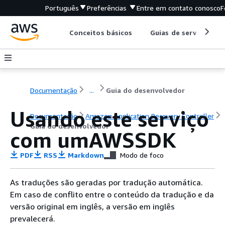
Português
Preferências
Entre em contato conosco
F
Conceitos básicos
Guias de serviço
Documentação
...
Guia do desenvolvedor
Usando este serviço
Documentação
Amazon Application Recovery Controller
Guia do desenvolvedor
com umAWSSDK
PDF
RSS
Markdown
Modo de foco
As traduções são geradas por tradução automática.
Em caso de conflito entre o conteúdo da tradução e da
versão original em inglês, a versão em inglês
prevalecerá.