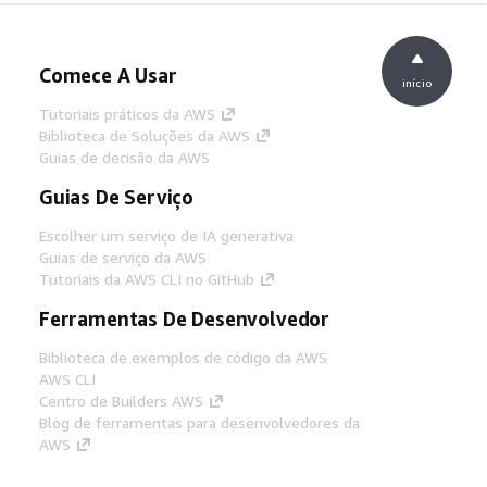
Comece A Usar
início
Tutoriais práticos da AWS
Biblioteca de Soluções da AWS
Guias de decisão da AWS
Guias De Serviço
Escolher um serviço de IA generativa
Guias de serviço da AWS
Tutoriais da AWS CLI no GitHub
Ferramentas De Desenvolvedor
Biblioteca de exemplos de código da AWS
AWS CLI
Centro de Builders AWS
Blog de ferramentas para desenvolvedores da
AWS
Links Úteis