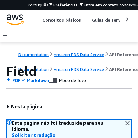
Português
Preferências
Entre em contato conosco
F
Conceitos básicos
Guias de serviço
Documentation
Amazon RDS Data Service
API Referenc
Field
Documentation
Amazon RDS Data Service
API Referenc
PDF
Markdown
Modo de foco
Nesta página
Esta página não foi traduzida para seu
idioma.
Solicitar tradução