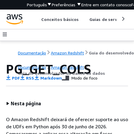
Português
Preferências
Entre em contato conosco
F
Conceitos básicos
Guias de serviço
Documentação
Amazon Redshift
PG_GET_COLS
Documentação
Amazon Redshift
Guia do desenvolvedor de banco de dados
PDF
RSS
Markdown
Modo de foco
Nesta página
O Amazon Redshift deixará de oferecer suporte ao uso
de UDFs em Python após 30 de junho de 2026.
Começaremos a aplicar essa alteração em fases.