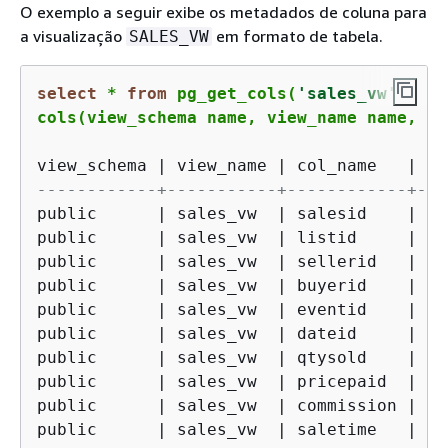
O exemplo a seguir exibe os metadados de coluna para
a visualização
em formato de tabela.
SALES_VW
select
*
from
 pg_get_cols(
'sales_vw'
) 

cols(view_schema name, view_name name, co
view_schema 
|
 view_name 
|
 col_name   
|
 co
------------+-----------+------------+---
public      
|
 sales_vw  
|
 salesid    
|
in
public      
|
 sales_vw  
|
 listid     
|
in
public      
|
 sales_vw  
|
 sellerid   
|
in
public      
|
 sales_vw  
|
 buyerid    
|
in
public      
|
 sales_vw  
|
 eventid    
|
in
public      
|
 sales_vw  
|
 dateid     
|
sm
public      
|
 sales_vw  
|
 qtysold    
|
sm
public      
|
 sales_vw  
|
 pricepaid  
|
nu
public      
|
 sales_vw  
|
 commission 
|
nu
public      
|
 sales_vw  
|
 saletime   
|
ti