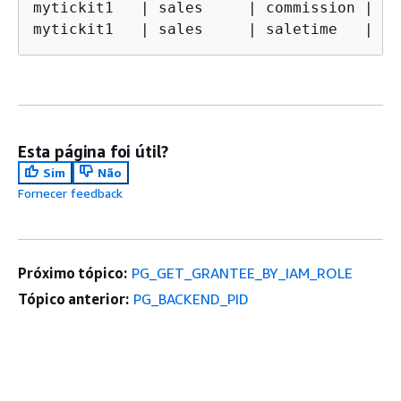
mytickit1   
|
 sales     
|
 commission 
|
nu
mytickit1   
|
 sales     
|
 saletime   
|
ti
Esta página foi útil?
Sim
Não
Fornecer feedback
Próximo tópico:
PG_GET_GRANTEE_BY_IAM_ROLE
Tópico anterior:
PG_BACKEND_PID