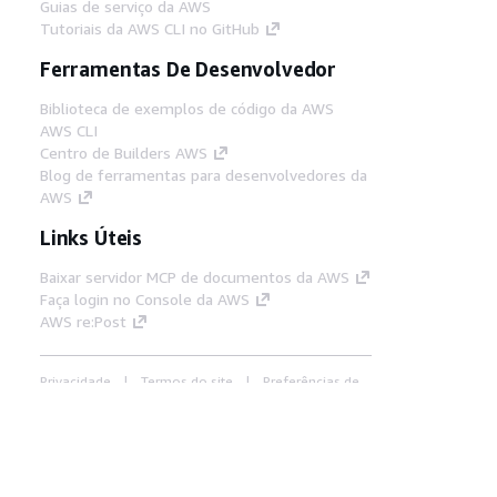
Guias de serviço da AWS
Tutoriais da AWS CLI no GitHub
Ferramentas De Desenvolvedor
Biblioteca de exemplos de código da AWS
AWS CLI
Centro de Builders AWS
Blog de ferramentas para desenvolvedores da
AWS
Links Úteis
Baixar servidor MCP de documentos da AWS
Faça login no Console da AWS
AWS re:Post
Privacidade
Termos do site
Preferências de
cookies
© 2026, Amazon Web Services, Inc. ou
suas afiliadas. Todos os direitos reservados.
Português