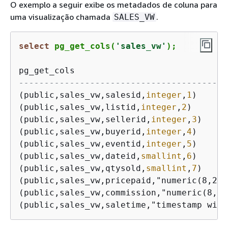
O exemplo a seguir exibe os metadados de coluna para
uma visualização chamada
.
SALES_VW
select
 pg_get_cols(
'sales_vw'
);
-----------------------------------------
(public,sales_vw,salesid,
integer
,
1
)      
(public,sales_vw,listid,
integer
,
2
)       
(public,sales_vw,sellerid,
integer
,
3
)     
(public,sales_vw,buyerid,
integer
,
4
)      
(public,sales_vw,eventid,
integer
,
5
)      
(public,sales_vw,dateid,
smallint
,
6
)      
(public,sales_vw,qtysold,
smallint
,
7
)     
(public,sales_vw,pricepaid,"numeric(8,2)"
(public,sales_vw,commission,"numeric(8,2)
(public,sales_vw,saletime,"timestamp with