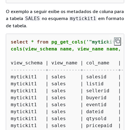
O exemplo a seguir exibe os metadados de coluna para
a tabela
no esquema
em formato
SALES
mytickit1
de tabela.
select
*
from
 pg_get_cols(
'"mytickit1"."s
cols(view_schema name, view_name name, co
view_schema 
|
 view_name 
|
 col_name   
|
 co
------------+-----------+------------+---
mytickit1   
|
 sales     
|
 salesid    
|
in
mytickit1   
|
 sales     
|
 listid     
|
in
mytickit1   
|
 sales     
|
 sellerid   
|
in
mytickit1   
|
 sales     
|
 buyerid    
|
in
mytickit1   
|
 sales     
|
 eventid    
|
in
mytickit1   
|
 sales     
|
 dateid     
|
sm
mytickit1   
|
 sales     
|
 qtysold    
|
sm
mytickit1   
|
 sales     
|
 pricepaid  
|
nu