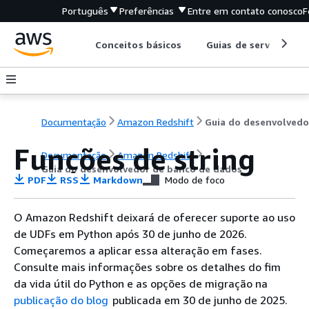
Português
Preferências
Entre em contato conosco
F
Conceitos básicos
Guias de serviço
Documentação
Amazon Redshift
Funções de string
Documentação
Amazon Redshift
Guia do desenvolvedor de banco de dados
PDF
RSS
Markdown
Modo de foco
O Amazon Redshift deixará de oferecer suporte ao uso
de UDFs em Python após 30 de junho de 2026.
Começaremos a aplicar essa alteração em fases.
Consulte mais informações sobre os detalhes do fim
da vida útil do Python e as opções de migração na
publicação do blog
publicada em 30 de junho de 2025.