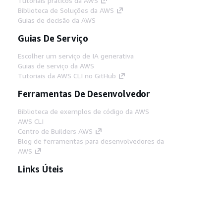
Tutoriais práticos da AWS
Biblioteca de Soluções da AWS
Guias de decisão da AWS
Guias De Serviço
Escolher um serviço de IA generativa
Guias de serviço da AWS
Tutoriais da AWS CLI no GitHub
Ferramentas De Desenvolvedor
Biblioteca de exemplos de código da AWS
AWS CLI
Centro de Builders AWS
Blog de ferramentas para desenvolvedores da
AWS
Links Úteis
Baixar servidor MCP de documentos da AWS
Faça login no Console da AWS
AWS re:Post