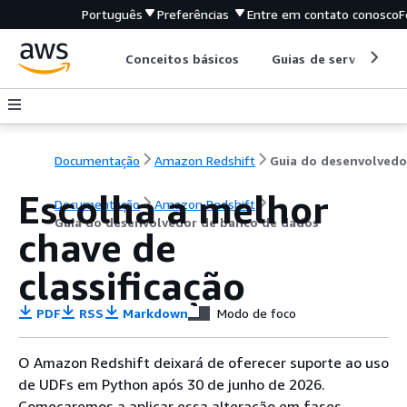
Português
Preferências
Entre em contato conosco
F
Conceitos básicos
Guias de serviço
Documentação
Amazon Redshift
Escolha a melhor
Documentação
Amazon Redshift
Guia do desenvolvedor de banco de dados
chave de
classificação
PDF
RSS
Markdown
Modo de foco
O Amazon Redshift deixará de oferecer suporte ao uso
de UDFs em Python após 30 de junho de 2026.
Começaremos a aplicar essa alteração em fases.