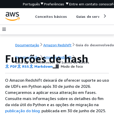
Português
Preferências
Entre em contato conosco
F
Conceitos básicos
Guias de serviço
Documentação
Amazon Redshift
Funções de hash
Documentação
Amazon Redshift
Guia do desenvolvedor de banco de dados
PDF
RSS
Markdown
Modo de foco
O Amazon Redshift deixará de oferecer suporte ao uso
de UDFs em Python após 30 de junho de 2026.
Começaremos a aplicar essa alteração em fases.
Consulte mais informações sobre os detalhes do fim
da vida útil do Python e as opções de migração na
publicação do blog
publicada em 30 de junho de 2025.