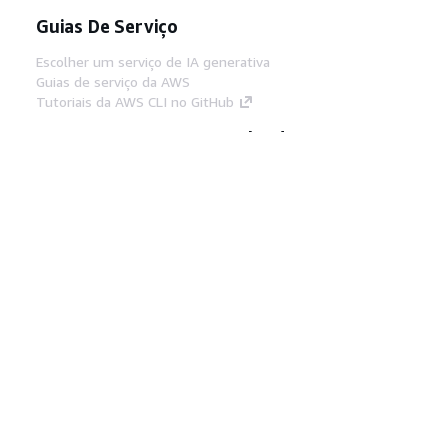
Guias De Serviço
Escolher um serviço de IA generativa
Guias de serviço da AWS
Tutoriais da AWS CLI no GitHub
Ferramentas De Desenvolvedor
Biblioteca de exemplos de código da AWS
AWS CLI
Centro de Builders AWS
Blog de ferramentas para desenvolvedores da
AWS
Links Úteis
Baixar servidor MCP de documentos da AWS
Faça login no Console da AWS
AWS re:Post
Privacidade
Termos do site
Preferências de
cookies
© 2026, Amazon Web Services, Inc. ou