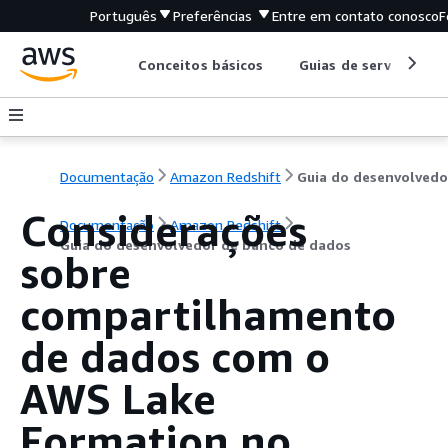
Português
Preferências
Entre em contato conosco
F
Conceitos básicos
Guias de serviço
Documentação
Amazon Redshift
Considerações
Documentação
Amazon Redshift
Guia do desenvolvedor de banco de dados
sobre
compartilhamento
de dados com o
AWS Lake
Formation no