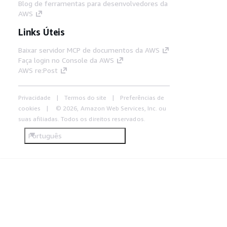
Blog de ferramentas para desenvolvedores da
AWS
Links Úteis
Baixar servidor MCP de documentos da AWS
Faça login no Console da AWS
AWS re:Post
Privacidade
Termos do site
Preferências de
cookies
© 2026, Amazon Web Services, Inc. ou
suas afiliadas. Todos os direitos reservados.
Português