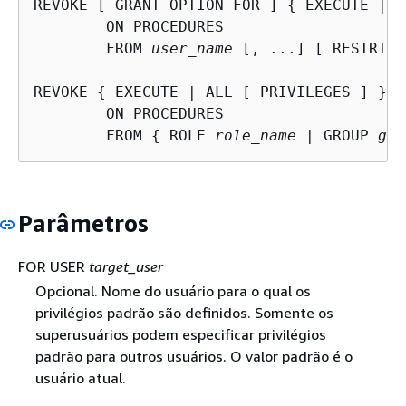
REVOKE [ GRANT OPTION FOR ] 
{
 EXECUTE | A
	ON PROCEDURES

	FROM 
user_name
 [, ...] [ RESTRICT 
REVOKE 
{
 EXECUTE | ALL [ PRIVILEGES ] }

	ON PROCEDURES

	FROM 
{
 ROLE 
role_name
 | GROUP 
gro
Parâmetros
FOR USER
target_user
Opcional. Nome do usuário para o qual os
privilégios padrão são definidos. Somente os
superusuários podem especificar privilégios
padrão para outros usuários. O valor padrão é o
usuário atual.