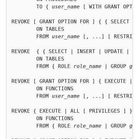
	TO 
{
user_name
 [ WITH GRANT OPTIO
REVOKE [ GRANT OPTION FOR ] 
{
{
 SELECT | 
	ON TABLES

	FROM 
user_name
 [, ...] [ RESTRICT 
REVOKE  
{
{
 SELECT | INSERT | UPDATE | DE
	ON TABLES

	FROM 
{
 ROLE 
role_name
 | GROUP 
gro
REVOKE [ GRANT OPTION FOR ] 
{
 EXECUTE | A
	ON FUNCTIONS

	FROM 
user_name
 [, ...] [ RESTRICT 
REVOKE 
{
 EXECUTE | ALL [ PRIVILEGES ] }

	ON FUNCTIONS

	FROM 
{
 ROLE 
role_name
 | GROUP 
gro