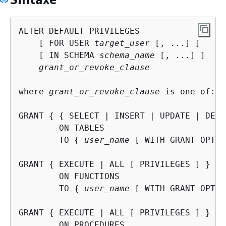
ALTER DEFAULT PRIVILEGES

    [ FOR USER 
target_user
 [, ...] ]

    [ IN SCHEMA 
schema_name
 [, ...] ]

grant_or_revoke_clause
where 
grant_or_revoke_clause
 is one of:

GRANT 
{
{
 SELECT | INSERT | UPDATE | DELE
	ON TABLES

	TO 
{
user_name
 [ WITH GRANT OPTIO
GRANT 
{
 EXECUTE | ALL [ PRIVILEGES ] }

	ON FUNCTIONS

	TO 
{
user_name
 [ WITH GRANT OPTIO
GRANT 
{
 EXECUTE | ALL [ PRIVILEGES ] }

	ON PROCEDURES
