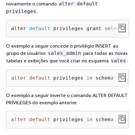
novamente o comando
alter default
.
privileges
alter 
default
 privileges grant 
select
on
 
O exemplo a seguir concede o privilégio INSERT ao
grupo de usuários
para todas as novas
sales_admin
tabelas e exibições que você criar no esquema
.
sales
alter
default
 privileges 
in
 schema sales 
O exemplo a seguir inverte o comando ALTER DEFAULT
PRIVILEGES do exemplo anterior.
alter
default
 privileges 
in
 schema sales 