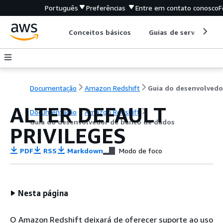
Português
Preferências
Entre em contato conosco
F
Conceitos básicos
Guias de serviço
Documentação
Amazon Redshift
ALTER DEFAULT
Documentação
Amazon Redshift
Guia do desenvolvedor de banco de dados
PRIVILEGES
PDF
RSS
Markdown
Modo de foco
Nesta página
O Amazon Redshift deixará de oferecer suporte ao uso