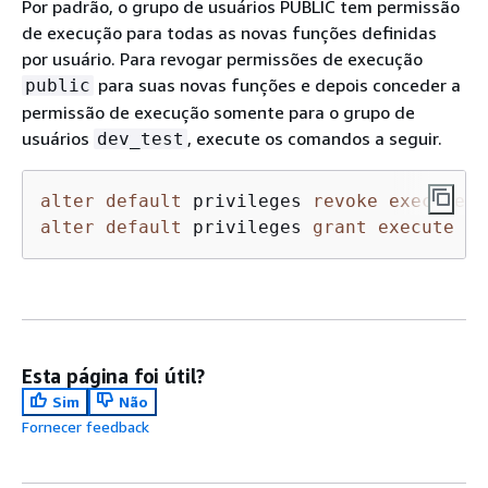
Por padrão, o grupo de usuários PUBLIC tem permissão
de execução para todas as novas funções definidas
por usuário. Para revogar permissões de execução
para suas novas funções e depois conceder a
public
permissão de execução somente para o grupo de
usuários
, execute os comandos a seguir.
dev_test
alter
default
 privileges 
revoke
execute
o
alter
default
 privileges 
grant
execute
on
Esta página foi útil?
Sim
Não
Fornecer feedback