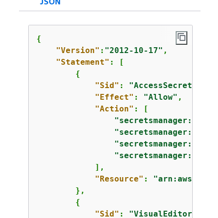
JSON
{
"Version"
:
"2012-10-17"
,

"Statement"
: [

{
"Sid"
: 
"AccessSecret"
,

"Effect"
: 
"Allow"
,

"Action"
: [

"secretsmanager:GetRe
"secretsmanager:GetSe
"secretsmanager:Descr
"secretsmanager:ListS
            ],

"Resource"
: 
"arn:aws:secr
        },

{
"Sid"
: 
"VisualEditor1"
,
