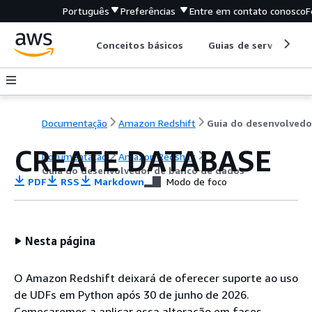
Português
Preferências
Entre em contato conosco
F
Conceitos básicos
Guias de serviço
Documentação
Amazon Redshift
CREATE DATABASE
Documentação
Amazon Redshift
Guia do desenvolvedor de banco de dados
PDF
RSS
Markdown
Modo de foco
Nesta página
O Amazon Redshift deixará de oferecer suporte ao uso
de UDFs em Python após 30 de junho de 2026.
Começaremos a aplicar essa alteração em fases.