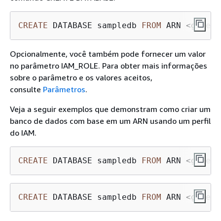
CREATE
 DATABASE sampledb 
FROM
 ARN 
<
glue
-
d
Opcionalmente, você também pode fornecer um valor
no parâmetro IAM_ROLE. Para obter mais informações
sobre o parâmetro e os valores aceitos,
consulte
Parâmetros
.
Veja a seguir exemplos que demonstram como criar um
banco de dados com base em um ARN usando um perfil
do IAM.
CREATE
 DATABASE sampledb 
FROM
 ARN 
<
glue
-
d
CREATE
 DATABASE sampledb 
FROM
 ARN 
<
glue
-
d