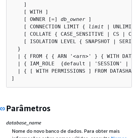
    ]

    [ WITH ]

    [ OWNER [=] 
db_owner
 ]

    [ CONNECTION LIMIT 
{
limit
 | UNLIMITE
    [ COLLATE 
{
 CASE_SENSITIVE | CS | CAS
    [ ISOLATION LEVEL 
{
 SNAPSHOT | SERIAL
  }

  | 
{
 FROM 
{
{
 ARN '<arn>' } 
{
 WITH DATA 
  | 
{
 IAM_ROLE  
{
default | 'SESSION' | 'a
  | 
{
 [ WITH PERMISSIONS ] FROM DATASHARE
]
Parâmetros
database_name
Nome do novo banco de dados. Para obter mais