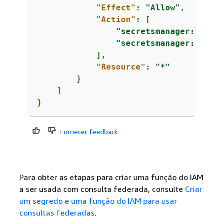
"Effect"
: 
"Allow"
,

"Action"
: [

"secretsmanager:GetRa
"secretsmanager:ListS
            ],

"Resource"
: 
"*"
        }

    ]

}
Fornecer feedback
Para obter as etapas para criar uma função do IAM
a ser usada com consulta federada, consulte
Criar
um segredo e uma função do IAM para usar
consultas federadas
.