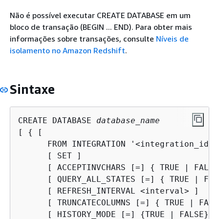
Não é possível executar CREATE DATABASE em um
bloco de transação (BEGIN ... END). Para obter mais
informações sobre transações, consulte
Níveis de
isolamento no Amazon Redshift
.
Sintaxe
CREATE DATABASE 
database_name
[ 
{
 [ 

      FROM INTEGRATION '<integration_id>'
      [ SET ]

      [ ACCEPTINVCHARS [=] 
{
 TRUE | FALSE
      [ QUERY_ALL_STATES [=] 
{
 TRUE | FAL
      [ REFRESH_INTERVAL <interval> ] 

      [ TRUNCATECOLUMNS [=] 
{
 TRUE | FALS
      [ HISTORY_MODE [=] 
{
TRUE | FALSE} ]
