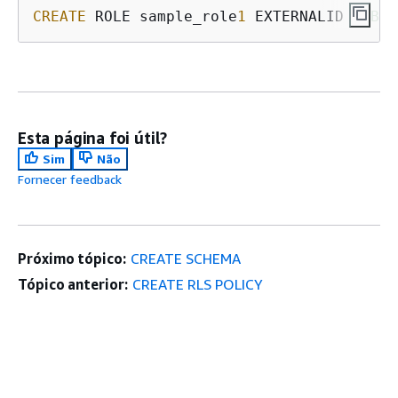
CREATE
 ROLE sample_role
1
 EXTERNALID 
"ABC1
Esta página foi útil?
Sim
Não
Fornecer feedback
Próximo tópico:
CREATE SCHEMA
Tópico anterior:
CREATE RLS POLICY