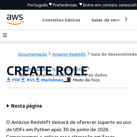
Português
Preferências
Entre em contato conosco
F
Conceitos básicos
Guias de serviço
Documentação
Amazon Redshift
CREATE ROLE
Documentação
Amazon Redshift
Guia do desenvolvedor de banco de dados
PDF
RSS
Markdown
Modo de foco
Nesta página
O Amazon Redshift deixará de oferecer suporte ao uso
de UDFs em Python após 30 de junho de 2026.
Começaremos a aplicar essa alteração em fases.