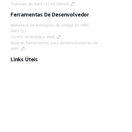
Tutoriais da AWS CLI no GitHub
Ferramentas De Desenvolvedor
Biblioteca de exemplos de código da AWS
AWS CLI
Centro de Builders AWS
Blog de ferramentas para desenvolvedores da
AWS
Links Úteis
Baixar servidor MCP de documentos da AWS
Faça login no Console da AWS
AWS re:Post
Privacidade
Termos do site
Preferências de
cookies
© 2026, Amazon Web Services, Inc. ou
suas afiliadas. Todos os direitos reservados.
Português