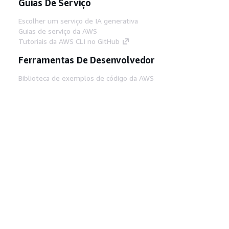
Guias De Serviço
Escolher um serviço de IA generativa
Guias de serviço da AWS
Tutoriais da AWS CLI no GitHub
Ferramentas De Desenvolvedor
Biblioteca de exemplos de código da AWS
AWS CLI
Centro de Builders AWS
Blog de ferramentas para desenvolvedores da
AWS
Links Úteis
Baixar servidor MCP de documentos da AWS
Faça login no Console da AWS
AWS re:Post
Privacidade
Termos do site
Preferências de
cookies
© 2026, Amazon Web Services, Inc. ou
suas afiliadas. Todos os direitos reservados.