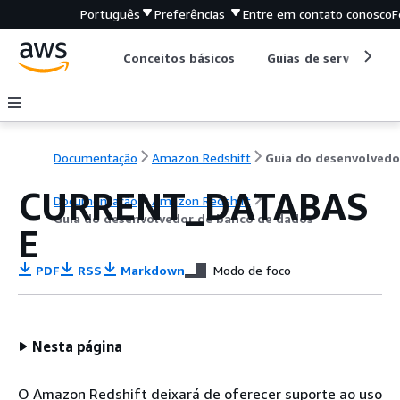
Português
Preferências
Entre em contato conosco
F
Conceitos básicos
Guias de serviço
Documentação
Amazon Redshift
CURRENT_DATABAS
Documentação
Amazon Redshift
Guia do desenvolvedor de banco de dados
E
PDF
RSS
Markdown
Modo de foco
Nesta página
O Amazon Redshift deixará de oferecer suporte ao uso