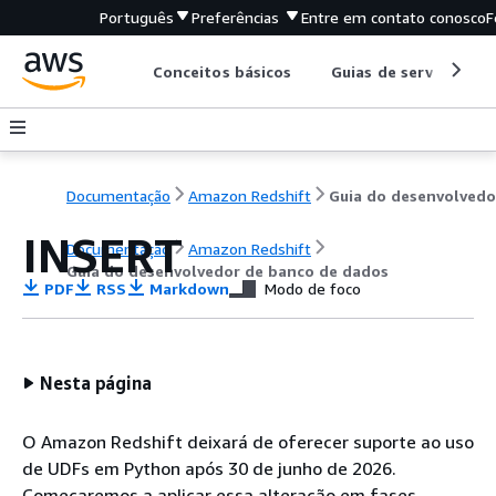
Português
Preferências
Entre em contato conosco
F
Conceitos básicos
Guias de serviço
Documentação
Amazon Redshift
INSERT
Documentação
Amazon Redshift
Guia do desenvolvedor de banco de dados
PDF
RSS
Markdown
Modo de foco
Nesta página
O Amazon Redshift deixará de oferecer suporte ao uso
de UDFs em Python após 30 de junho de 2026.
Começaremos a aplicar essa alteração em fases.