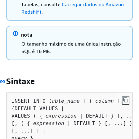
tabelas, consulte
Carregar dados no Amazon
Redshift
.
nota
O tamanho máximo de uma única instrução
SQL é 16 MB.
Sintaxe
INSERT INTO 
table_name
 [ ( 
column
{
DEFAULT VALUES |

VALUES ( 
{
expression
 | DEFAULT } [, ...] 
[, ( 
{
expression
 | DEFAULT } [, ...] )

query
 }