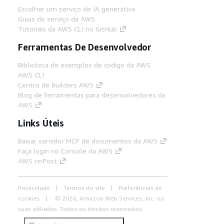
Escolher um serviço de IA generativa
Guias de serviço da AWS
Tutoriais da AWS CLI no GitHub
Ferramentas De Desenvolvedor
Biblioteca de exemplos de código da AWS
AWS CLI
Centro de Builders AWS
Blog de ferramentas para desenvolvedores da
AWS
Links Úteis
Baixar servidor MCP de documentos da AWS
Faça login no Console da AWS
AWS re:Post
Privacidade
Termos do site
Preferências de
cookies
© 2026, Amazon Web Services, Inc. ou
suas afiliadas. Todos os direitos reservados.