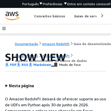
Português
Preferências
Entre em contato conosco
F
Conceitos básicos
Guias de serviço
Documentação
Amazon Redshift
SHOW VIEW
Documentação
Amazon Redshift
Guia do desenvolvedor de banco de dados
PDF
RSS
Markdown
Modo de foco
Nesta página
O Amazon Redshift deixará de oferecer suporte ao uso
de UDFs em Python após 30 de junho de 2026.
Começaremos a aplicar essa alteração em fases.