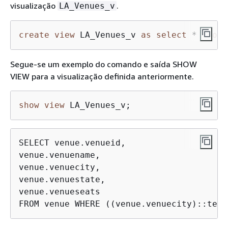
visualização
.
LA_Venues_v
create
view
 LA_Venues_v 
as
select
*
from
 
Segue-se um exemplo do comando e saída SHOW
VIEW para a visualização definida anteriormente.
show
view
 LA_Venues_v;
SELECT venue.venueid,

venue.venuename,

venue.venuecity,

venue.venuestate,

venue.venueseats

FROM venue WHERE ((venue.venuecity)::text