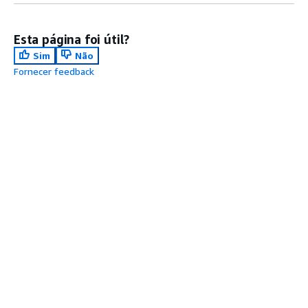
Esta página foi útil?
Sim
Não
Fornecer feedback
Próximo tópico:
SVL_QUERY_REPORT
Tópico anterior:
SVL_QUERY_METRICS_SUMMARY
Comece A Usar
início
Tutoriais práticos da AWS
Biblioteca de Soluções da AWS