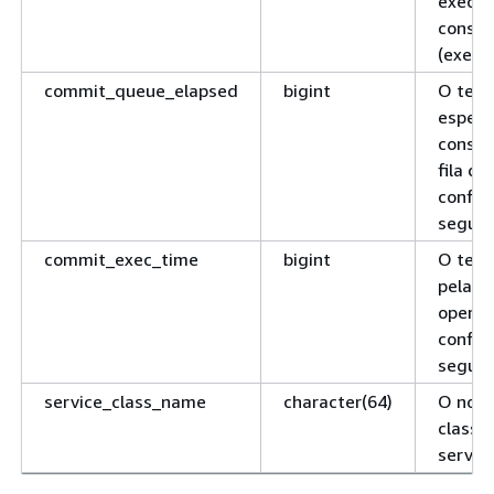
execuç
consul
(exec_
commit_queue_elapsed
bigint
O tem
espera
consul
fila de
confir
segund
commit_exec_time
bigint
O tem
pela c
operaç
confir
segund
service_class_name
character(64)
O nom
classe
serviço