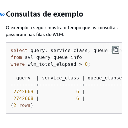
Consultas de exemplo
O exemplo a seguir mostra o tempo que as consultas
passaram nas filas do WLM.
select
from
where
 wlm_total_elapsed 
>
0
;

  query  
|
 service_class 
|
 queue_elapsed 
---------+---------------+---------------
2742669
|
6
|
2
2742668
|
6
|
4
(
2
rows