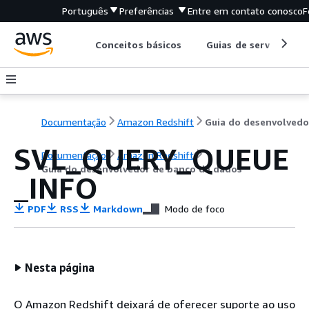
Português
Preferências
Entre em contato conosco
F
Conceitos básicos
Guias de serviço
Documentação
Amazon Redshift
SVL_QUERY_QUEUE
Documentação
Amazon Redshift
Guia do desenvolvedor de banco de dados
_INFO
PDF
RSS
Markdown
Modo de foco
Nesta página
O Amazon Redshift deixará de oferecer suporte ao uso