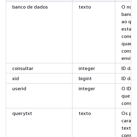
banco de dados
texto
O nom
banco 
ao qua
estava
conec
quand
consul
enviad
consultar
integer
ID da c
xid
bigint
ID da 
userid
integer
O ID d
que ge
consul
querytxt
texto
Os pri
caract
texto 
consul