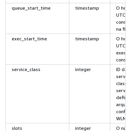
queue_start_time
timestamp
O horá
UTC) e
consul
na fil
exec_start_time
timestamp
O horá
UTC) d
execuç
consul
service_class
integer
ID da 
serviço
classe
serviç
defini
arquiv
config
WLM.
slots
integer
O núm