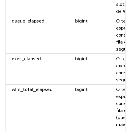
slots 
de WL
queue_elapsed
bigint
O tem
espera
consul
fila d
segund
exec_elapsed
bigint
O tem
execuç
consul
segund
wlm_total_elapsed
bigint
O tem
espera
consul
fila d
(queue
mais o