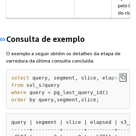
pelo lei
do clust
s3query_returned_rows
bigint
O núme
linhas 
da cam
Consulta de exemplo
Redshif
Spectru
O exemplo a seguir obtém os detalhes da etapa de
cluster.
varredura da última consulta concluída.
cluster
provisi
select
 query, segment, slice, elapsed, s
3
esse é 
from
 svl_s
3
de linha
where
produzi
order
 by query,segment,slice;
varredu
tabela 
após o 
query | segment | slice | elapsed | s3_sc
filtro.
------+---------+-------+---------+------
s3query_returned_bytes
bigint
O núme