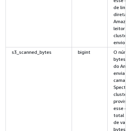
esse é 
de linha
diretam
Amazon 
leitor n
cluster,
envio do 
s3_scanned_bytes
bigint
O núme
bytes ve
do Amaz
enviado
camada 
Spectru
cluster
provisi
esse é 
total do
de varr
bytes p