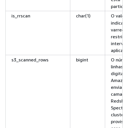
particio
is_rrscan
char(1)
O valor 
indica 
varredu
restrita
interval
aplicada
s3_scanned_rows
bigint
O núme
linhas
digitali
Amazon 
enviada
camada
Redshif
Spectru
cluster
provisi