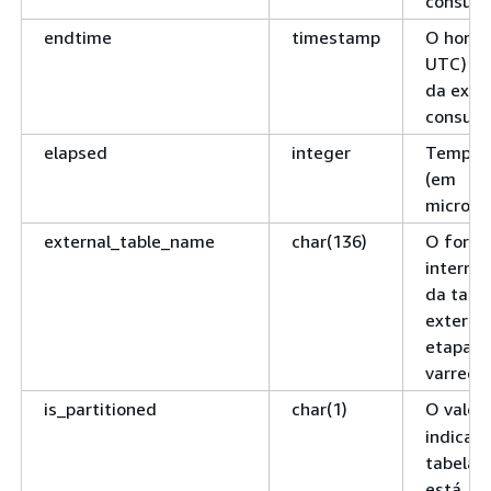
consulta
endtime
timestamp
O horár
UTC) de
da exec
consulta
elapsed
integer
Tempo d
(em
micross
external_table_name
char(136)
O form
interno
da tabe
externa
etapa d
varredu
is_partitioned
char(1)
O valor 
indica q
tabela 
está