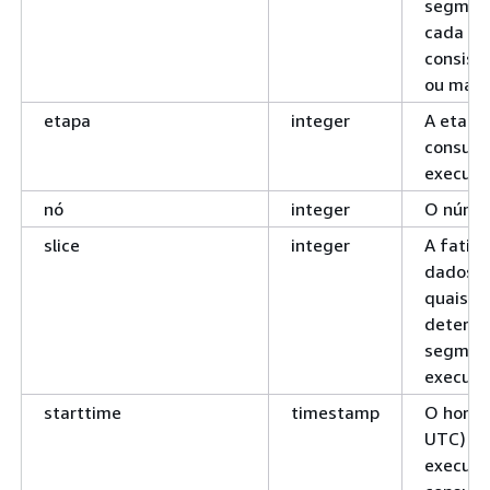
segmen
cada s
consist
ou mais
etapa
integer
A etapa
consulta
executa
nó
integer
O númer
slice
integer
A fatia 
dados c
quais
determ
segment
executa
starttime
timestamp
O horár
UTC) de 
execuçã