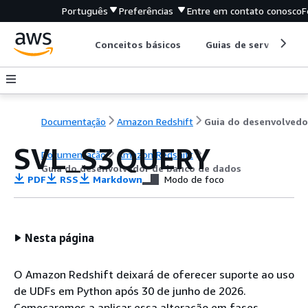
Português
Preferências
Entre em contato conosco
F
Conceitos básicos
Guias de serviço
Documentação
Amazon Redshift
SVL_S3QUERY
Documentação
Amazon Redshift
Guia do desenvolvedor de banco de dados
PDF
RSS
Markdown
Modo de foco
Nesta página
O Amazon Redshift deixará de oferecer suporte ao uso
de UDFs em Python após 30 de junho de 2026.
Começaremos a aplicar essa alteração em fases.