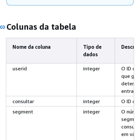
Colunas da tabela
Nome da coluna
Tipo de
Descriç
dados
userid
integer
O ID do
que ger
determ
entrada
consultar
integer
O ID da 
segment
integer
O núme
segmen
consult
em vári