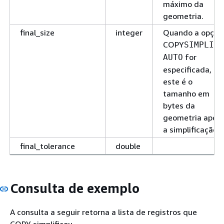
máximo da
geometria.
final_size
integer
Quando a opção
COPY
SIMPLIFY
for
AUTO
especificada,
este é o
tamanho em
bytes da
geometria após
a simplificação.
final_tolerance
double
Consulta de exemplo
A consulta a seguir retorna a lista de registros que
COPY simplificou.