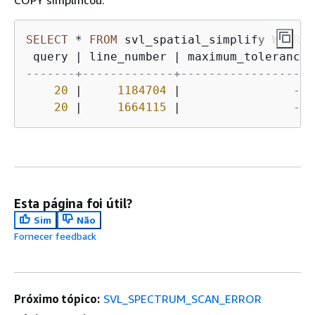
SELECT
*
FROM
 svl_spatial_simplify 
WHERE
 
 query 
|
 line_number 
|
 maximum_tolerance 
-------+-------------+-------------------
20
|
1184704
|
-1
20
|
1664115
|
-1
Esta página foi útil?
Sim
Não
Fornecer feedback
Próximo tópico:
SVL_SPECTRUM_SCAN_ERROR