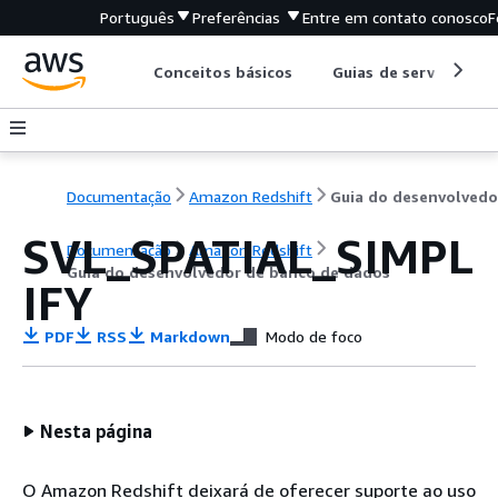
Português
Preferências
Entre em contato conosco
F
Conceitos básicos
Guias de serviço
Documentação
Amazon Redshift
SVL_SPATIAL_SIMPL
Documentação
Amazon Redshift
Guia do desenvolvedor de banco de dados
IFY
PDF
RSS
Markdown
Modo de foco
Nesta página
O Amazon Redshift deixará de oferecer suporte ao uso