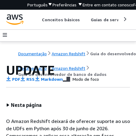
Português
Preferências
Entre em contato conosco
F
Conceitos básicos
Guias de serviço
Documentação
Amazon Redshift
UPDATE
Documentação
Amazon Redshift
Guia do desenvolvedor de banco de dados
PDF
RSS
Markdown
Modo de foco
Nesta página
O Amazon Redshift deixará de oferecer suporte ao uso
de UDFs em Python após 30 de junho de 2026.
Começaremos a aplicar essa alteração em fases.