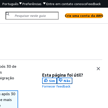
Português
Preferências
Entre em contato conosco
Feedback
Crie uma conta da AWS
pós 30 de
is
Esta página foi útil?
migração
Sim
Não
Fornecer feedback
 após 30
te mais
e