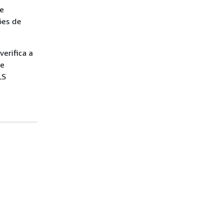
te
ões de
erifica a
de
LS