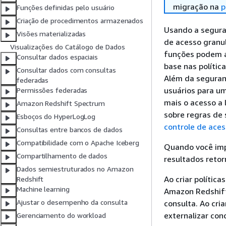
migração na
p
Funções definidas pelo usuário
Criação de procedimentos armazenados
Usando a seguran
Visões materializadas
de acesso granul
Visualizações do Catálogo de Dados
funções podem a
Consultar dados espaciais
base nas polític
Consultar dados com consultas
Além da seguranç
federadas
usuários para um
Permissões federadas
mais o acesso a 
Amazon Redshift Spectrum
sobre regras de 
Esboços do HyperLogLog
controle de aces
Consultas entre bancos de dados
Compatibilidade com o Apache Iceberg
Quando você impu
Compartilhamento de dados
resultados reto
Dados semiestruturados no Amazon
Ao criar polític
Redshift
Machine learning
Amazon Redshift
Ajustar o desempenho da consulta
consulta. Ao cria
externalizar con
Gerenciamento do workload