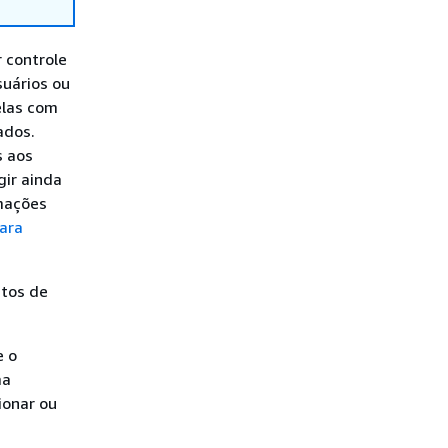
r controle
suários ou
elas com
ados.
s aos
gir ainda
rmações
ara
ntos de
e o
ma
ionar ou