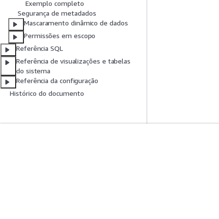
Exemplo completo
Segurança de metadados
Mascaramento dinâmico de dados
Permissões em escopo
Referência SQL
Referência de visualizações e tabelas
do sistema
Referência da configuração
Histórico do documento
Comece A Usar
Guias De Ser
Tutoriais práticos da AWS
Escolher um servi
Biblioteca de Soluções da AWS
Guias de serviço
Guias de decisão da AWS
Tutoriais da AWS 