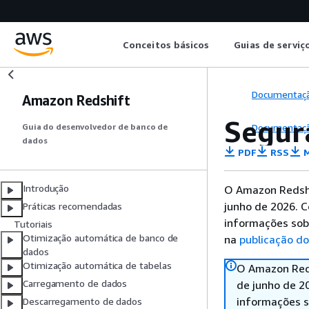
Conceitos básicos
Guias de serviç
Documentaç
Amazon Redshift
Segur
Documentaç
Guia do desenvolvedor de banco de
dados
PDF
RSS
M
Introdução
O Amazon Redshi
junho de 2026. 
Práticas recomendadas
informações sobr
Tutoriais
Otimização automática de banco de
na
publicação do
dados
Otimização automática de tabelas
O Amazon Reds
Carregamento de dados
de junho de 2
informações s
Descarregamento de dados