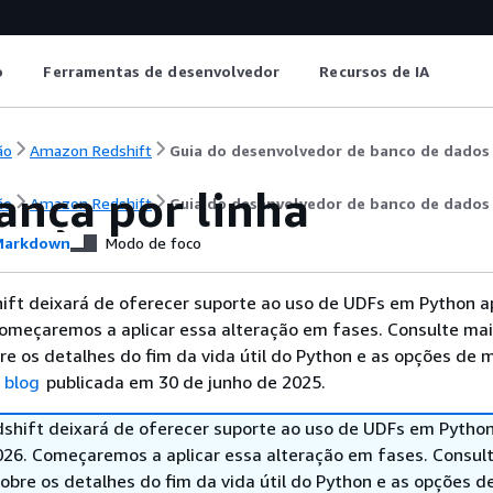
o
Ferramentas de desenvolvedor
Recursos de IA
ão
Amazon Redshift
Guia do desenvolvedor de banco de dados
ança por linha
ão
Amazon Redshift
Guia do desenvolvedor de banco de dados
arkdown
Modo de foco
ft deixará de oferecer suporte ao uso de UDFs em Python a
Começaremos a aplicar essa alteração em fases. Consulte ma
e os detalhes do fim da vida útil do Python e as opções de 
 blog
publicada em 30 de junho de 2025.
hift deixará de oferecer suporte ao uso de UDFs em Python
026. Começaremos a aplicar essa alteração em fases. Consul
obre os detalhes do fim da vida útil do Python e as opções d