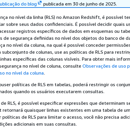
ublicação do blog
publicada em 30 de junho de 2025.
ça no nível da linha (RLS) no Amazon Redshift, é possível te
ar sobre seus dados confidenciais. É possível decidir quais u
cessar registros específicos de dados em esquemas ou tab
as de segurança definidas no nível dos objetos do banco de d
a no nível da coluna, na qual é possível conceder permissõe
 subconjunto de colunas, use as políticas de RLS para restrin
linhas específicas das colunas visíveis. Para obter mais info
segurança no nível de coluna, consulte
Observações de uso p
so no nível da coluna
.
ser políticas de RLS em tabelas, poderá restringir os conju
rnados quando os usuários executarem consultas.
as de RLS, é possível especificar expressões que determinam s
 retornará quaisquer linhas existentes em uma tabela de u
r políticas de RLS para limitar o acesso, você não precisa adic
dições adicionais em suas consultas.