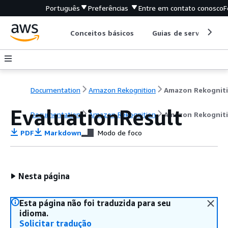
Português
Preferências
Entre em contato conosco
F
Conceitos básicos
Guias de serviço
Documentation
Amazon Rekognition
Amazon Rekognit
EvaluationResult
Documentation
Amazon Rekognition
Amazon Rekognit
PDF
Markdown
Modo de foco
Nesta página
Esta página não foi traduzida para seu
idioma.
Solicitar tradução