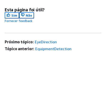
Esta página foi útil?
Sim
Não
Fornecer feedback
Próximo tópico:
EyeDirection
Tópico anterior:
EquipmentDetection