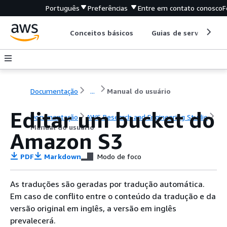
Português
Preferências
Entre em contato conosco
F
Conceitos básicos
Guias de serviço
Documentação
...
Manual do usuário
Editar um bucket do
Documentação
AWS Research and Engineering Studio
Manual do usuário
Amazon S3
PDF
Markdown
Modo de foco
As traduções são geradas por tradução automática.
Em caso de conflito entre o conteúdo da tradução e da
versão original em inglês, a versão em inglês
prevalecerá.