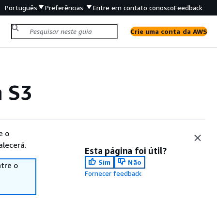
Português
Preferências
Entre em contato conosco
Feedback
Crie uma conta da AWS
n S3
e o
alecerá.
Esta página foi útil?
Sim
Não
tre o
Fornecer feedback