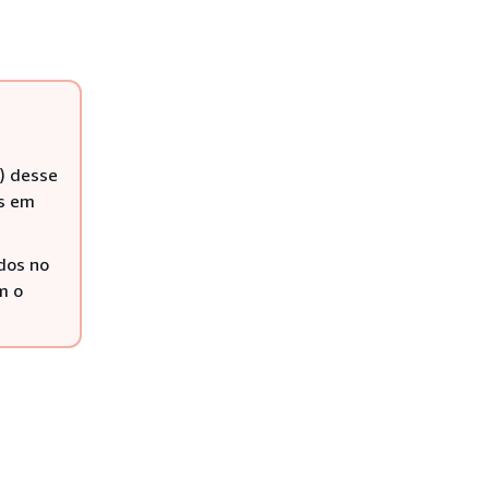
I) desse
as em
dos no
m o