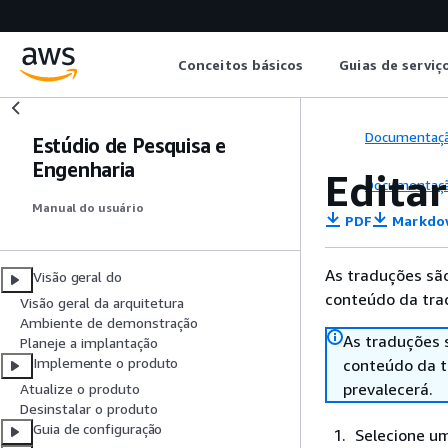
Conceitos básicos
Guias de serviç
Documentaç
Estúdio de Pesquisa e
Engenharia
Edita
Documentaç
Manual do usuário
PDF
Markdo
As traduções são
Visão geral do
conteúdo da trad
Visão geral da arquitetura
Ambiente de demonstração
As traduções 
Planeje a implantação
Implemente o produto
conteúdo da tr
prevalecerá.
Atualize o produto
Desinstalar o produto
Guia de configuração
Selecione um