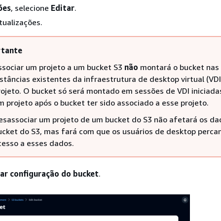
ões
, selecione
Editar
.
atualizações.
tante
ssociar um projeto a um bucket S3
não
montará o bucket nas
nstâncias existentes da infraestrutura de desktop virtual (VD
rojeto. O bucket só será montado em sessões de VDI iniciad
m projeto após o bucket ter sido associado a esse projeto.
esassociar um projeto de um bucket do S3 não afetará os da
ucket do S3, mas fará com que os usuários de desktop perca
cesso a esses dados.
ar configuração do bucket
.