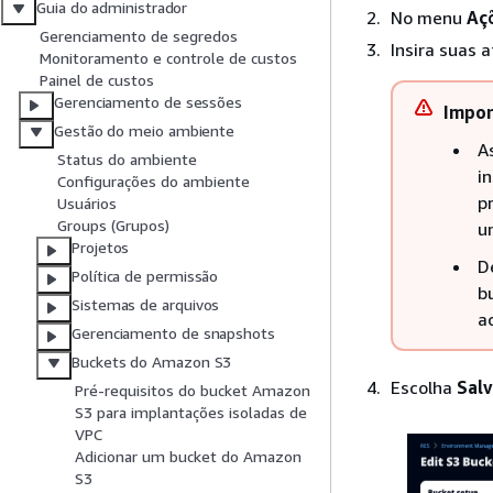
Guia do administrador
No menu
Aç
Gerenciamento de segredos
Insira suas 
Monitoramento e controle de custos
Painel de custos
Gerenciamento de sessões
Impor
Gestão do meio ambiente
A
Status do ambiente
i
Configurações do ambiente
p
Usuários
Groups (Grupos)
u
Projetos
D
Política de permissão
b
Sistemas de arquivos
a
Gerenciamento de snapshots
Buckets do Amazon S3
Escolha
Salv
Pré-requisitos do bucket Amazon
S3 para implantações isoladas de
VPC
Adicionar um bucket do Amazon
S3