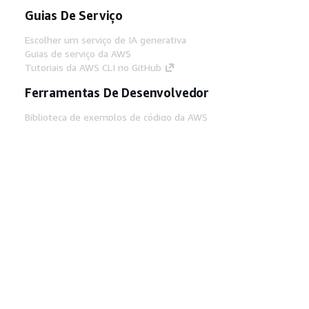
Guias De Serviço
Escolher um serviço de IA generativa
Guias de serviço da AWS
Tutoriais da AWS CLI no GitHub
Ferramentas De Desenvolvedor
Biblioteca de exemplos de código da AWS
AWS CLI
Centro de Builders AWS
Blog de ferramentas para desenvolvedores da
AWS
Links Úteis
Baixar servidor MCP de documentos da AWS
Faça login no Console da AWS
AWS re:Post
Privacidade
Termos do site
Preferências de
cookies
© 2026, Amazon Web Services, Inc. ou