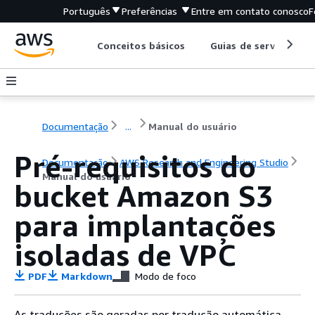
Português
Preferências
Entre em contato conosco
F
Conceitos básicos
Guias de serviço
Documentação
...
Manual do usuário
Pré-requisitos do
Documentação
AWS Research and Engineering Studio
Manual do usuário
bucket Amazon S3
para implantações
isoladas de VPC
PDF
Markdown
Modo de foco
As traduções são geradas por tradução automática.