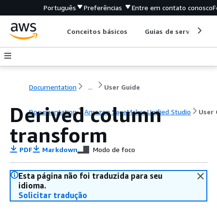
Português
Preferências
Entre em contato conosco
F
Conceitos básicos
Guias de serviço
Documentation
...
User Guide
Derived column
Documentation
Amazon SageMaker Unified Studio
User 
transform
PDF
Markdown
Modo de foco
Esta página não foi traduzida para seu
idioma.
Solicitar tradução