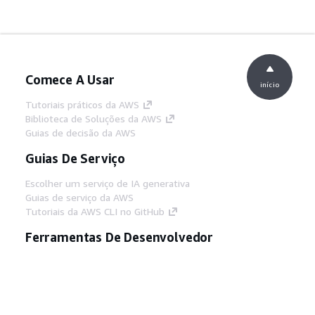
Comece A Usar
início
Tutoriais práticos da AWS
Biblioteca de Soluções da AWS
Guias de decisão da AWS
Guias De Serviço
Escolher um serviço de IA generativa
Guias de serviço da AWS
Tutoriais da AWS CLI no GitHub
Ferramentas De Desenvolvedor
Biblioteca de exemplos de código da AWS
AWS CLI
Centro de Builders AWS
Blog de ferramentas para desenvolvedores da