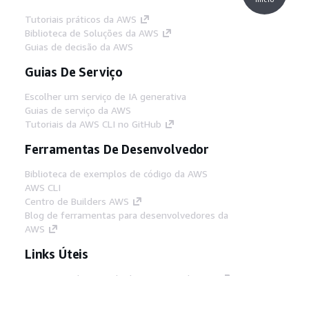
Tutoriais práticos da AWS
Biblioteca de Soluções da AWS
Guias de decisão da AWS
Guias De Serviço
Escolher um serviço de IA generativa
Guias de serviço da AWS
Tutoriais da AWS CLI no GitHub
Ferramentas De Desenvolvedor
Biblioteca de exemplos de código da AWS
AWS CLI
Centro de Builders AWS
Blog de ferramentas para desenvolvedores da
AWS
Links Úteis
Baixar servidor MCP de documentos da AWS
Faça login no Console da AWS
AWS re:Post