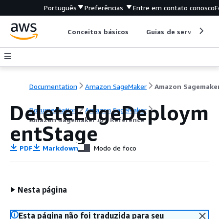
Português
Preferências
Entre em contato conosco
F
Conceitos básicos
Guias de serviço
Documentation
Amazon SageMaker
DeleteEdgeDeploym
Documentation
Amazon SageMaker
Amazon Sagemaker API Reference
entStage
PDF
Markdown
Modo de foco
Nesta página
Esta página não foi traduzida para seu