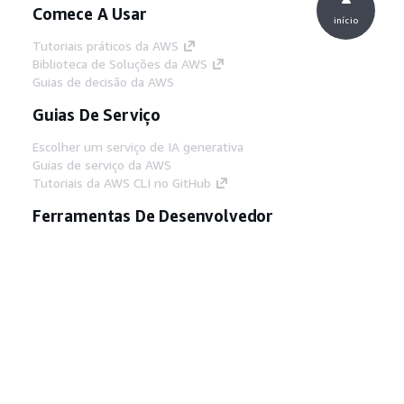
Comece A Usar
início
Tutoriais práticos da AWS
Biblioteca de Soluções da AWS
Guias de decisão da AWS
Guias De Serviço
Escolher um serviço de IA generativa
Guias de serviço da AWS
Tutoriais da AWS CLI no GitHub
Ferramentas De Desenvolvedor
Biblioteca de exemplos de código da AWS
AWS CLI
Centro de Builders AWS
Blog de ferramentas para desenvolvedores da
AWS
Links Úteis
Baixar servidor MCP de documentos da AWS
Faça login no Console da AWS