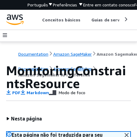
Português
Preferências
Entre em contato conosco
F
Conceitos básicos
Guias de serviço
Documentation
Amazon SageMaker
MonitoringConstrai
Documentation
Amazon SageMaker
Amazon Sagemaker API Reference
ntsResource
PDF
Markdown
Modo de foco
Nesta página
Esta página não foi traduzida para seu