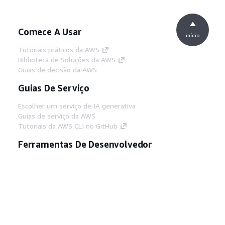
Comece A Usar
início
Tutoriais práticos da AWS
Biblioteca de Soluções da AWS
Guias de decisão da AWS
Guias De Serviço
Escolher um serviço de IA generativa
Guias de serviço da AWS
Tutoriais da AWS CLI no GitHub
Ferramentas De Desenvolvedor
Biblioteca de exemplos de código da AWS
AWS CLI
Centro de Builders AWS
Blog de ferramentas para desenvolvedores da
AWS
Links Úteis