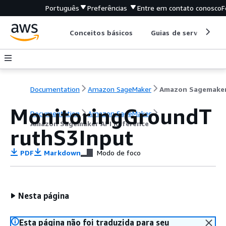
Português
Preferências
Entre em contato conosco
F
Conceitos básicos
Guias de serviço
Documentation
Amazon SageMaker
MonitoringGroundT
Documentation
Amazon SageMaker
Amazon Sagemaker API Reference
ruthS3Input
PDF
Markdown
Modo de foco
Nesta página
Esta página não foi traduzida para seu