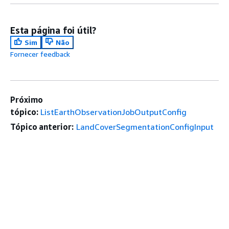
Esta página foi útil?
Sim
Não
Fornecer feedback
Próximo
tópico:
ListEarthObservationJobOutputConfig
Tópico anterior:
LandCoverSegmentationConfigInput