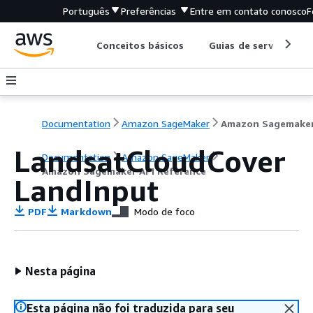
Português
Preferências
Entre em contato conosco
F
Conceitos básicos
Guias de serviço
Documentation
Amazon SageMaker
LandsatCloudCover
Documentation
Amazon SageMaker
Amazon Sagemaker API Reference
LandInput
PDF
Markdown
Modo de foco
Nesta página
Esta página não foi traduzida para seu