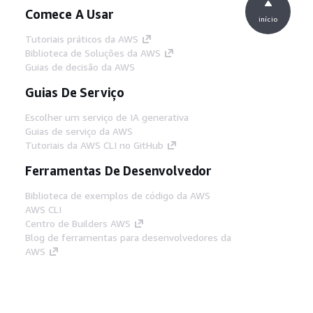
Comece A Usar
início
Tutoriais práticos da AWS
Biblioteca de Soluções da AWS
Guias de decisão da AWS
Guias De Serviço
Escolher um serviço de IA generativa
Guias de serviço da AWS
Tutoriais da AWS CLI no GitHub
Ferramentas De Desenvolvedor
Biblioteca de exemplos de código da AWS
AWS CLI
Centro de Builders AWS
Blog de ferramentas para desenvolvedores da
AWS
Links Úteis
Baixar servidor MCP de documentos da AWS