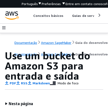
Português
Preferências
Entre em contato conosco
F
Conceitos básicos
Guias de serviço
Documentação
Amazon SageMaker
Use um bucket do
Documentação
Amazon SageMaker
Guia do desenvolve
Amazon S3 para
entrada e saída
PDF
RSS
Markdown
Modo de foco
Nesta página