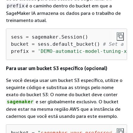
é o caminho dentro do bucket em que a
prefix
SageMaker IA armazena os dados para o trabalho de
treinamento atual.
sess = sagemaker.Session()

bucket = sess.default_bucket() 
# Set a de
prefix = 
'DEMO-automatic-model-tuning-xgb
Para usar um bucket S3 específico (opcional)
Se você deseja usar um bucket S3 específico, utilize o
seguinte código e substitua as strings pelo nome
exato do bucket S3: O nome do bucket deve conter
e ser globalmente exclusivo. O bucket
sagemaker
deve estar na mesma região AWS que a instância de
cadernos que você está usando para este exemplo.
bucket = 
"
sagemaker-your-preferred-s3-buc