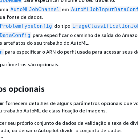
JobName
 uma
em
AutoMLJobChannel
AutoMLJobInputDataCon
sua fonte de dados.
do tipo
ProblemTypeConfig
ImageClassificationJo
para especificar o caminho de saída do Amazo
DataConfig
s artefatos do seu trabalho do AutoML.
para especificar o ARN do perfil usada para acessar seus d
n
 parâmetros são opcionais.
s opcionais
uir fornecem detalhes de alguns parâmetros opcionais que v
u trabalho AutoML de classificação de imagens.
er seu próprio conjunto de dados da validação e taxa de div
ada, ou deixar o Autopilot dividir o conjunto de dados
e.