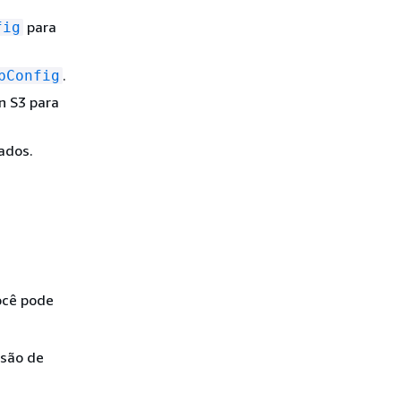
para
fig
.
bConfig
n S3 para
ados.
ocê pode
isão de