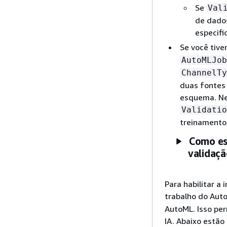
Se
Val
de dados
especifi
Se você tive
AutoMLJob
ChannelTy
duas fontes
esquema. Nes
Validatio
treinamento 
Como es
validaç
Para habilitar 
trabalho do Aut
AutoML. Isso pe
IA. Abaixo estão