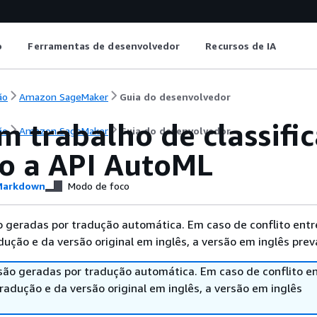
o
Ferramentas de desenvolvedor
Recursos de IA
ão
Amazon SageMaker
Guia do desenvolvedor
m trabalho de classif
ão
Amazon SageMaker
Guia do desenvolvedor
o a API AutoML
arkdown
Modo de foco
 geradas por tradução automática. Em caso de conflito entr
ução e da versão original em inglês, a versão em inglês prev
são geradas por tradução automática. Em caso de conflito en
adução e da versão original em inglês, a versão em inglês