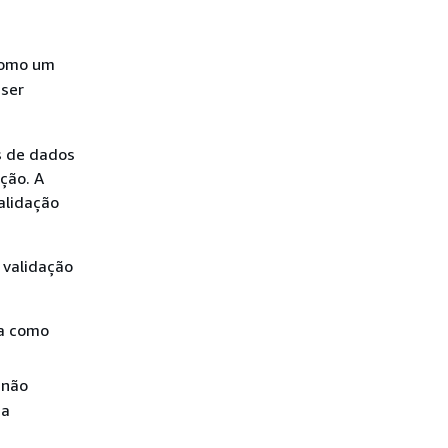
 como um
ser
s de dados
ção. A
alidação
 validação
a como
não
 a