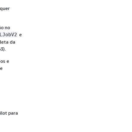
lquer
ão no
e
LJobV2
leta da
3).
ios e
de
ilot para