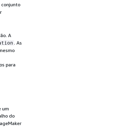
o conjunto
r
rão. A
. As
ation
o mesmo
os para
e um
alho do
 SageMaker