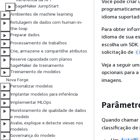
Você pode criar 
SageMaker JumpStart
programaticame
Ambientes de machine learning
idioma suportad
Rotulagem de dados com human-in-
the-loop
Para obter info
Preparar dados
idioma de sua es
Processamento de trabalhos
escolha um SDK.
Crie, armazene e compartilhe atributos
solicitação de
c
Reserve capacidade com planos
Veja a seguir um
SageMaker de treinamento
Treinamento de modelos
opcionais para a
imagens.
Nova Forge
Personalizar modelos
Implantar modelos para inferência
Implementar MLOps
Parâmetro
Monitoramento de qualidade de dados
e modelo
Quando chamar
Avalie, explique e detecte vieses nos
classificação de
modelos
Governança do modelo
Um