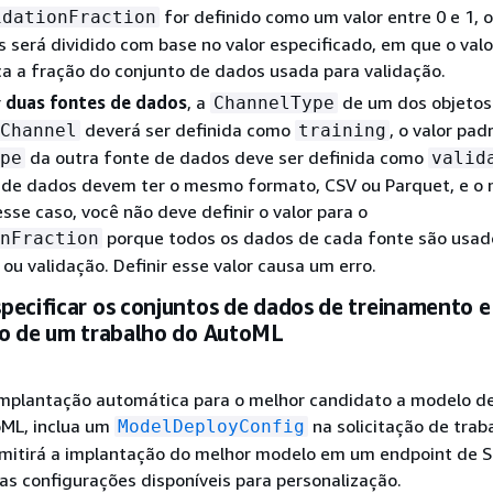
for definido como um valor entre 0 e 1, 
idationFraction
 será dividido com base no valor especificado, em que o valo
ca a fração do conjunto de dados usada para validação.
r
duas fontes de dados
, a
de um dos objetos
ChannelType
deverá ser definida como
, o valor pad
Channel
training
da outra fonte de dados deve ser definida como
pe
valid
 de dados devem ter o mesmo formato, CSV ou Parquet, e 
se caso, você não deve definir o valor para o
porque todos os dados de cada fonte são usad
nFraction
ou validação. Definir esse valor causa um erro.
pecificar os conjuntos de dados de treinamento e
ão de um trabalho do AutoML
a implantação automática para o melhor candidato a modelo d
oML, inclua um
na solicitação de trab
ModelDeployConfig
rmitirá a implantação do melhor modelo em um endpoint de
 as configurações disponíveis para personalização.