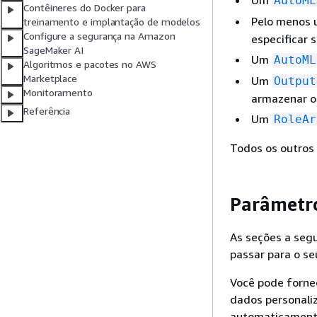
AutoML
Contêineres do Docker para
Pelo menos
treinamento e implantação de modelos
Configure a segurança na Amazon
especificar 
SageMaker AI
Um
AutoML
Algoritmos e pacotes no AWS
Marketplace
Um
Output
Monitoramento
armazenar o
Referência
Um
RoleAr
Todos os outros
Parâmetro
As seções a seg
passar para o se
Você pode fornec
dados personaliz
automaticament