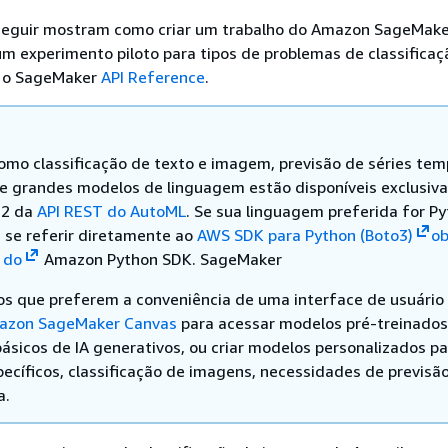
 seguir mostram como criar um trabalho do Amazon SageMak
m experimento piloto para tipos de problemas de classificaç
 o SageMaker
API Reference
.
omo classificação de texto e imagem, previsão de séries tem
de grandes modelos de linguagem estão disponíveis exclusi
 2 da
API REST do AutoML
. Se sua linguagem preferida for Py
 se referir diretamente ao
AWS SDK para Python (Boto3)
ob
 do
Amazon Python SDK. SageMaker
os que preferem a conveniência de uma interface de usuári
azon SageMaker Canvas
para acessar modelos pré-treinados
ásicos de IA generativos, ou criar modelos personalizados pa
pecíficos, classificação de imagens, necessidades de previsão
a.