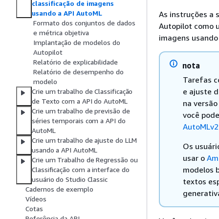
classificação de imagens
usando a API AutoML
As instruções a
Formato dos conjuntos de dados
Autopilot como u
e métrica objetiva
imagens usando
Implantação de modelos do
Autopilot
Relatório de explicabilidade
nota
Relatório de desempenho do
Tarefas c
modelo
e ajuste 
Crie um trabalho de Classificação
de Texto com a API do AutoML
na versão
Crie um trabalho de previsão de
você pode
séries temporais com a API do
AutoMLv2
AutoML
Crie um trabalho de ajuste do LLM
Os usuári
usando a API AutoML
usar o
Am
Crie um Trabalho de Regressão ou
modelos b
Classificação com a interface do
usuário do Studio Classic
textos es
Cadernos de exemplo
generativ
Vídeos
Cotas
Referência da API