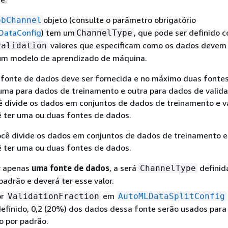
objeto (consulte o parâmetro obrigatório
obChannel
DataConfig
) tem um
, que pode ser definido
ChannelType
valores que especificam como os dados devem 
validation
 um modelo de aprendizado de máquina.
fonte de dados deve ser fornecida e no máximo duas fonte
uma para dados de treinamento e outra para dados de valida
 divide os dados em conjuntos de dados de treinamento e v
 ter uma ou duas fontes de dados.
cê divide os dados em conjuntos de dados de treinamento e
 ter uma ou duas fontes de dados.
r apenas
uma fonte de dados
, a será
definid
ChannelType
padrão e deverá ter esse valor.
or
em
ValidationFraction
AutoMLDataSplitConfig
definido, 0,2 (20%) dos dados dessa fonte serão usados para
o por padrão.