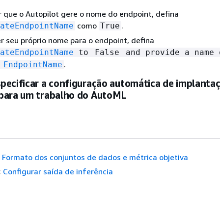
r que o Autopilot gere o nome do endpoint, defina
como
.
ateEndpointName
True
r seu próprio nome para o endpoint, defina
ateEndpointName
to
False
and provide a name 
.
n
EndpointName
pecificar a configuração automática de implanta
para um trabalho do AutoML
Formato dos conjuntos de dados e métrica objetiva
:
Configurar saída de inferência