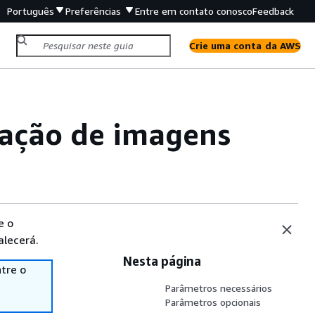
Português
Preferências
Entre em contato conosco
Feedback
Crie uma conta da AWS
icação de imagens
e o
alecerá.
Nesta página
tre o
Parâmetros necessários
Parâmetros opcionais