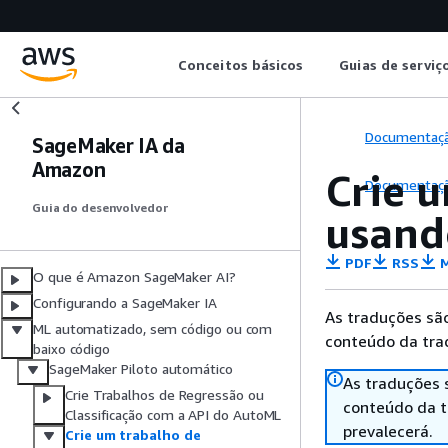
Conceitos básicos
Guias de serviç
Documentaç
SageMaker IA da
Amazon
Crie u
Documentaç
Guia do desenvolvedor
usand
PDF
RSS
M
O que é Amazon SageMaker AI?
Configurando a SageMaker IA
As traduções são
ML automatizado, sem código ou com
conteúdo da trad
baixo código
SageMaker Piloto automático
As traduções 
Crie Trabalhos de Regressão ou
conteúdo da tr
Classificação com a API do AutoML
prevalecerá.
Crie um trabalho de