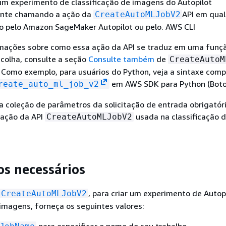
um experimento de classificação de imagens do Autopilot
nte chamando a ação da
API em qua
CreateAutoMLJobV2
o pelo Amazon SageMaker Autopilot ou pelo. AWS CLI
rmações sobre como essa ação da API se traduz em uma funç
colha, consulte a seção
Consulte também
de
CreateAutoM
 Como exemplo, para usuários do Python, veja a sintaxe comp
em AWS SDK para Python (Boto
reate_auto_ml_job_v2
a coleção de parâmetros da solicitação de entrada obrigatór
 ação da API
usada na classificação 
CreateAutoMLJobV2
s necessários
, para criar um experimento de Autop
CreateAutoMLJobV2
 imagens, forneça os seguintes valores:
para especificar o nome do seu trabalho.