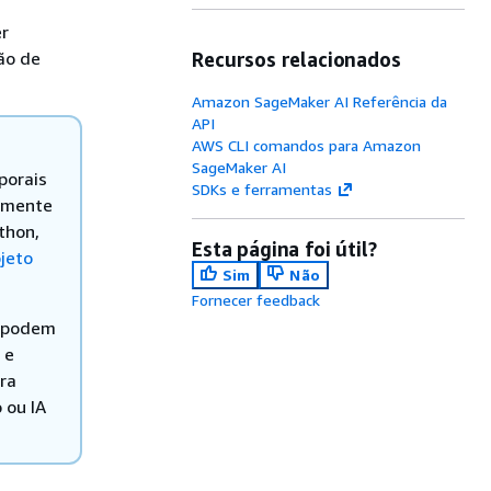
er
ão de
Recursos relacionados
Amazon SageMaker AI Referência da
API
AWS CLI comandos para Amazon
SageMaker AI
porais
SDKs e ferramentas
vamente
thon,
Esta página foi útil?
jeto
Sim
Não
Fornecer feedback
o podem
 e
ra
 ou IA