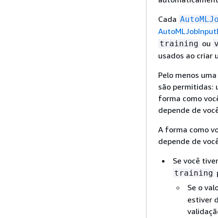
Cada
AutoMLJ
AutoMLJobInput
ou
training
usados ao criar
Pelo menos uma 
são permitidas: 
forma como você
depende de você
A forma como vo
depende de você
Se você tive
training
Se o val
estiver 
validaçã