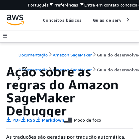
Português
Preferências
Entre em contato conosco
F
Conceitos básicos
Guias de serviço
Documentação
Amazon SageMaker
Ação sobre as
Documentação
Amazon SageMaker
Guia do desenvolve
regras do Amazon
SageMaker
Debugger
PDF
RSS
Markdown
Modo de foco
As traduções são geradas por tradução automática.