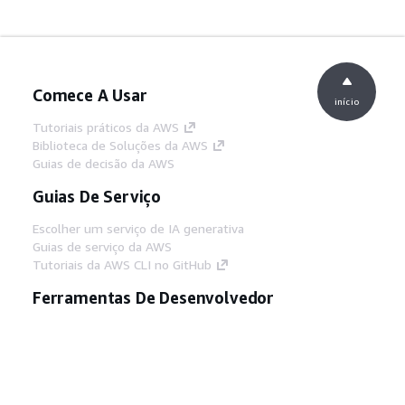
Comece A Usar
início
Tutoriais práticos da AWS
Biblioteca de Soluções da AWS
Guias de decisão da AWS
Guias De Serviço
Escolher um serviço de IA generativa
Guias de serviço da AWS
Tutoriais da AWS CLI no GitHub
Ferramentas De Desenvolvedor
Biblioteca de exemplos de código da AWS
AWS CLI
Centro de Builders AWS
Blog de ferramentas para desenvolvedores da
AWS