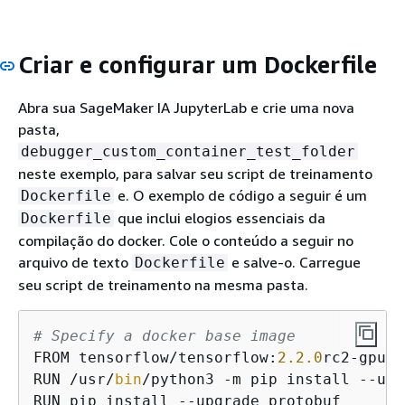
Criar e configurar um Dockerfile
Abra sua SageMaker IA JupyterLab e crie uma nova
pasta,
debugger_custom_container_test_folder
neste exemplo, para salvar seu script de treinamento
e. O exemplo de código a seguir é um
Dockerfile
que inclui elogios essenciais da
Dockerfile
compilação do docker. Cole o conteúdo a seguir no
arquivo de texto
e salve-o. Carregue
Dockerfile
seu script de treinamento na mesma pasta.
# Specify a docker base image
FROM tensorflow/tensorflow:
2.2
.0
rc2-gpu-p
RUN /usr/
bin
/python3 -m pip install --upg
RUN pip install --upgrade protobuf
