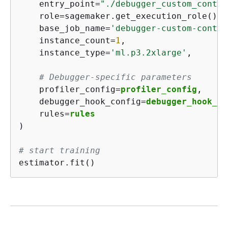
    entry_point=
"./debugger_custom_contai
    role=sagemaker.get_execution_role(),

    base_job_name=
'debugger-custom-contai
    instance_count=
1
,

    instance_type=
'ml.p3.2xlarge'
,

# Debugger-specific parameters
    profiler_config=
profiler_config
,

    debugger_hook_config=
debugger_hook_co
    rules=
rules
)

# start training
estimator.fit()