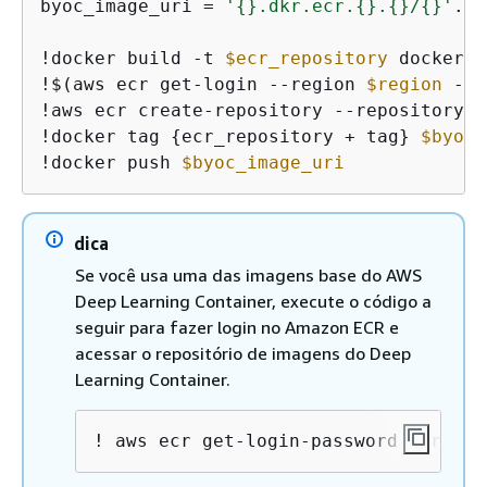
byoc_image_uri = 
'
{
}.dkr.ecr.
{
}.
{
}/
{
}'
.fo
!docker build -t 
$ecr_repository
 docker

!$(aws ecr get-login --region 
$region
 --r
!aws ecr create-repository --repository-n
!docker tag 
{
ecr_repository + tag} 
$byoc_
!docker push 
$byoc_image_uri
dica
Se você usa uma das imagens base do AWS
Deep Learning Container, execute o código a
seguir para fazer login no Amazon ECR e
acessar o repositório de imagens do Deep
Learning Container.
! aws ecr get-login-password --regio