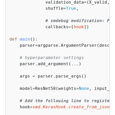
              validation_data=(X_valid, Y
              shuffle=
True
,

# smdebug modification: Pas
              callbacks=[
hook
])

def
main
():
    parser=argparse.ArgumentParser(descri
# hyperparameter settings
    parser.add_argument(...)

    args = parser.parse_args()

    model=ResNet50(weights=
None
, input_sh
# Add the following line to register 
    hook=
smd.KerasHook.create_from_json_f