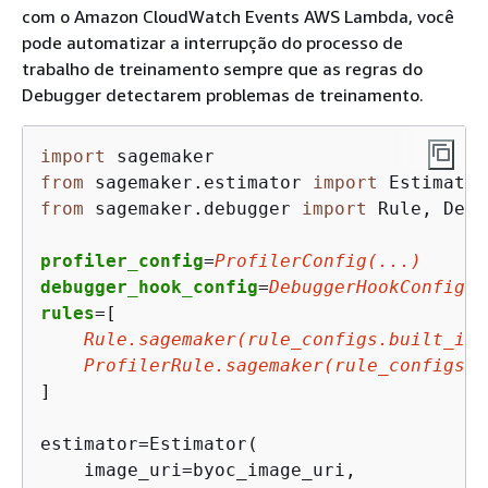
com o Amazon CloudWatch Events AWS Lambda, você
pode automatizar a interrupção do processo de
trabalho de treinamento sempre que as regras do
Debugger detectarem problemas de treinamento.
import
from
 sagemaker.estimator 
import
from
 sagemaker.debugger 
import
 Rule, Debu
profiler_config
=
ProfilerConfig(...)
debugger_hook_config
=
DebuggerHookConfig(.
rules
=[

Rule.sagemaker(rule_configs.built_in_
ProfilerRule.sagemaker(rule_configs.B
]

estimator=Estimator(

    image_uri=byoc_image_uri,
