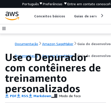
Português
Preferências
Entre em contato conosco
F
Conceitos básicos
Guias de serviço
Documentação
Amazon SageMaker
Use o Depurador
Documentação
Amazon SageMaker
Guia do desenvolve
com contêineres de
treinamento
personalizados
PDF
RSS
Markdown
Modo de foco