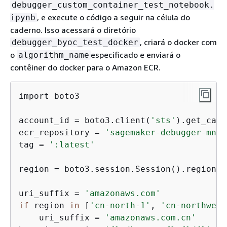
debugger_custom_container_test_notebook.
, e execute o código a seguir na célula do
ipynb
caderno. Isso acessará o diretório
, criará o docker com
debugger_byoc_test_docker
o
especificado e enviará o
algorithm_name
contêiner do docker para o Amazon ECR.
import boto3

account_id = boto3.client(
'sts'
).get_call
ecr_repository = 
'sagemaker-debugger-mnis
tag = 
':latest'
region = boto3.session.Session().region_na
uri_suffix = 
'amazonaws.com'
if
 region 
in
 [
'cn-north-1'
, 
'cn-northwest
    uri_suffix = 
'amazonaws.com.cn'