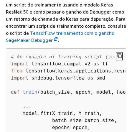
um script de treinamento usando o modelo Keras
ResNet 50 e como passar o gancho do Debugger como
um retorno de chamada do Keras para depuração. Para
encontrar um script de treinamento completo, consulte
o script de
TensorFlow treinamento com o gancho
SageMaker Debugger
.
# An example of training script (your-tra
import
 tensorflow.compat.v2 
as
from
 tensorflow.keras.applications.resnet
import
 smdebug.tensorflow 
as
 smd

def
train
(
batch_size, epoch, model, hook
)
    ...

    model.fit(X_train, Y_train,

              batch_size=batch_size,

              epochs=epoch,
