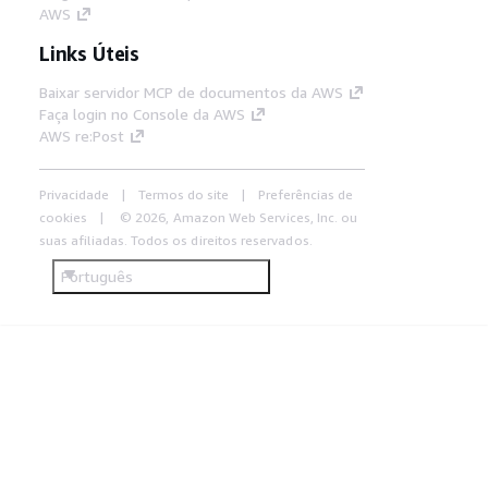
AWS
Links Úteis
Baixar servidor MCP de documentos da AWS
Faça login no Console da AWS
AWS re:Post
Privacidade
Termos do site
Preferências de
cookies
© 2026, Amazon Web Services, Inc. ou
suas afiliadas. Todos os direitos reservados.
Português