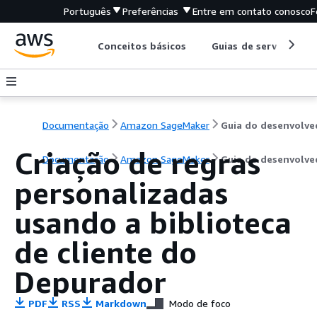
Português
Preferências
Entre em contato conosco
F
Conceitos básicos
Guias de serviço
Documentação
Amazon SageMaker
Criação de regras
Documentação
Amazon SageMaker
Guia do desenvolve
personalizadas
usando a biblioteca
de cliente do
Depurador
PDF
RSS
Markdown
Modo de foco