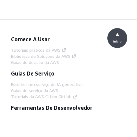
Comece A Usar
início
Tutoriais práticos da AWS
Biblioteca de Soluções da AWS
Guias de decisão da AWS
Guias De Serviço
Escolher um serviço de IA generativa
Guias de serviço da AWS
Tutoriais da AWS CLI no GitHub
Ferramentas De Desenvolvedor
Biblioteca de exemplos de código da AWS
AWS CLI
Centro de Builders AWS
Blog de ferramentas para desenvolvedores da