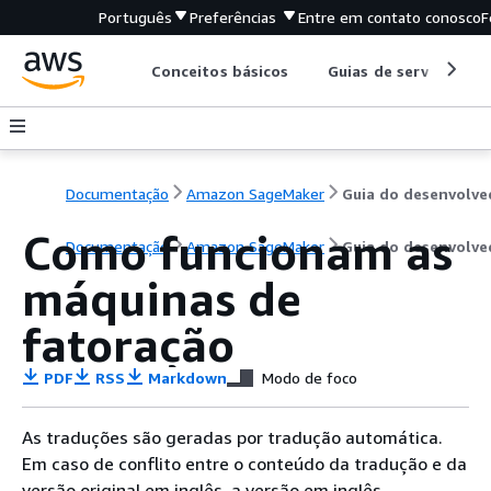
Português
Preferências
Entre em contato conosco
F
Conceitos básicos
Guias de serviço
Documentação
Amazon SageMaker
Como funcionam as
Documentação
Amazon SageMaker
Guia do desenvolve
máquinas de
fatoração
PDF
RSS
Markdown
Modo de foco
As traduções são geradas por tradução automática.
Em caso de conflito entre o conteúdo da tradução e da
versão original em inglês, a versão em inglês