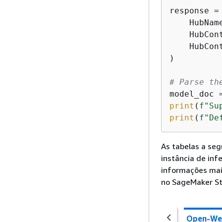
response =
    HubNam
    HubCon
    HubCon
)

# Parse th
model_doc 
print
(
f"Su
print
(
f"De
As tabelas a seg
instância de infe
informações mai
no SageMaker St
Open-Wei