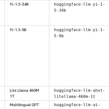
Yi-1.5-34B
huggingface-llm-yi-1-
5-34b
Yi-1.5-9B
huggingface-llm-yi-1-
5-9b
Lite Llama 460M
huggingface-llm-ahxt-
1T
litellama-460m-1t
Multilingual GPT
huggingface-llm-ai-