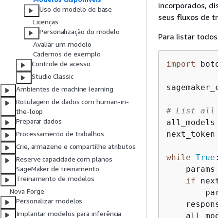
incorporados, dis
Uso do modelo de base
seus fluxos de t
Licenças
Personalização do modelo
Para listar todo
Avaliar um modelo
Cadernos de exemplo
import
 boto
Controle de acesso
Studio Classic
sagemaker_
Ambientes de machine learning
Rotulagem de dados com human-in-
# List all
the-loop
Preparar dados
all_models 
next_token
Processamento de trabalhos
Crie, armazene e compartilhe atributos
while
True
:
Reserve capacidade com planos
    params
SageMaker de treinamento
Treinamento de modelos
if
 nex
Nova Forge
        pa
Personalizar modelos
    respon
Implantar modelos para inferência
    all_mo