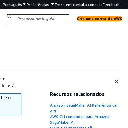
Português
Preferências
Entre em contato conosco
Feedback
Crie uma conta da AWS
e o
alecerá.
Recursos relacionados
tre o
Amazon SageMaker AI Referência da
API
AWS CLI comandos para Amazon
SageMaker AI
SDKs e ferramentas