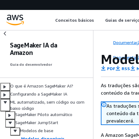
Conceitos básicos
Guias de serviç
Documentaç
SageMaker IA da
Amazon
Model
Documentaç
Guia do desenvolvedor
PDF
RSS
M
As traduções são
O que é Amazon SageMaker AI?
conteúdo da trad
Configurando a SageMaker IA
ML automatizado, sem código ou com
As traduções 
baixo código
conteúdo da tr
SageMaker Piloto automático
prevalecerá.
SageMaker JumpStart
Modelos de base
A Amazon SageMa
Modelos disponíveis