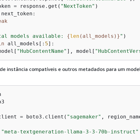
oken = response.get(
"NextToken"
)

 next_token:

eak
tal models available: 
{
len
(all_models)}
"
in
 all_models[:
5
]:

model[
"HubContentName"
], model[
"HubContentVer
s de instância compatíveis e outros metadados para um mode
3

client = boto3.client(
"sagemaker"
, region_nam
 
"meta-textgeneration-llama-3-3-70b-instruct"