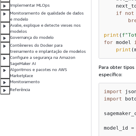
Implementar MLOps
    next_t
if
not
Monitoramento de qualidade de dados
e modelo
br
Avalie, explique e detecte vieses nos
modelos
print
(
f"To
Governança do modelo
for
 model 
Contêineres do Docker para
print
(
treinamento e implantação de modelos
Configure a segurança na Amazon
SageMaker AI
Para obter tipo
Algoritmos e pacotes no AWS
específico:
Marketplace
Monitoramento
Referência
import
import
 boto
sagemaker_
model_id =