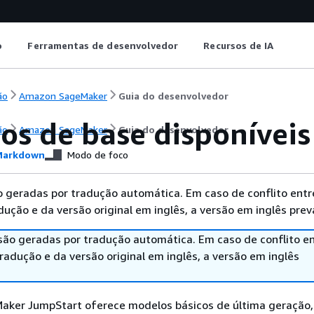
o
Ferramentas de desenvolvedor
Recursos de IA
ão
Amazon SageMaker
Guia do desenvolvedor
os de base disponíveis
ão
Amazon SageMaker
Guia do desenvolvedor
arkdown
Modo de foco
 geradas por tradução automática. Em caso de conflito entr
ução e da versão original em inglês, a versão em inglês prev
são geradas por tradução automática. Em caso de conflito en
adução e da versão original em inglês, a versão em inglês
ker JumpStart oferece modelos básicos de última geração,