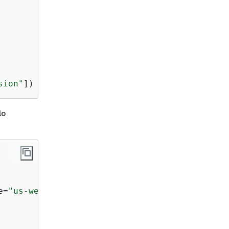
sion"
])
lo
e=
"us-west-2"
)
