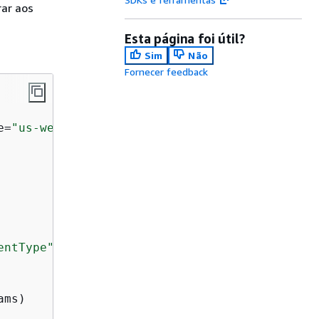
rar aos
Esta página foi útil?
Sim
Não
Fornecer feedback
e=
"us-west-2"
)

entType"
: 
"Model"
}

ms)
