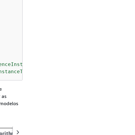
enceInstanceTypes'
]}
"
nstanceType'
]}
"
)
e
r as
 modelos
gorithms (135)
Classic ML Algorithms (11)