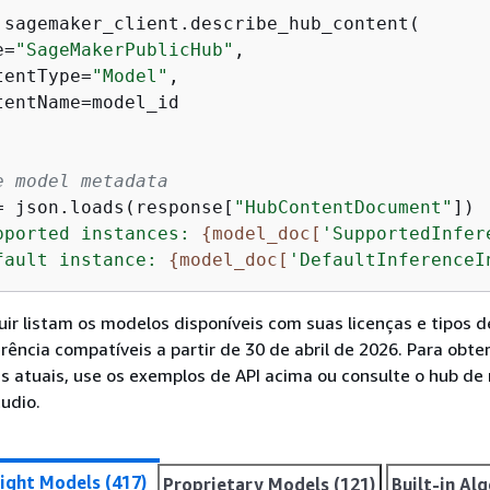
 sagemaker_client.describe_hub_content(

e=
"SageMakerPublicHub"
,

tentType=
"Model"
,

tentName=model_id

e model metadata
= json.loads(response[
"HubContentDocument"
pported instances: 
{
model_doc[
'SupportedInfer
fault instance: 
{
model_doc[
'DefaultInferenceI
uir listam os modelos disponíveis com suas licenças e tipos d
rência compatíveis a partir de 30 de abril de 2026. Para obte
s atuais, use os exemplos de API acima ou consulte o hub de
udio.
ght Models (417)
Proprietary Models (121)
Built-in Al