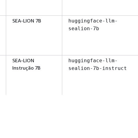
SEA-LION 7B
huggingface-llm-
sealion-7b
SEA-LION
huggingface-llm-
Instrução 7B
sealion-7b-instruct
Alibaba-NLP obter-
huggingface-
Qwen2-7B-
textembedding-gte-
instruct
qwen2-7b-instruct