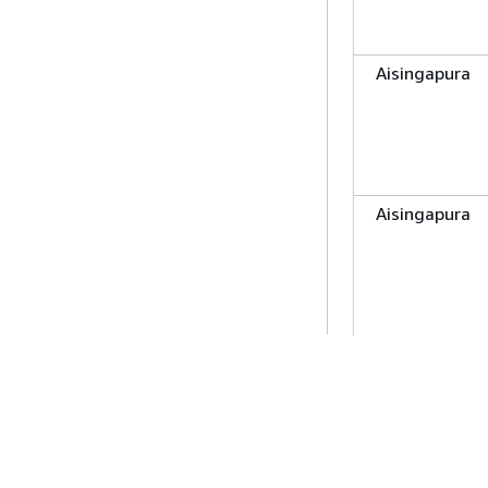
Aisingapura
Aisingapura
Alibaba-Nlp