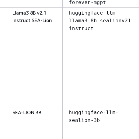
forever-mgpt
Llama3 8B v2.1
huggingface-llm-
Instruct SEA-Lion
llama3-8b-sealionv21-
instruct
SEA-LION 3B
huggingface-llm-
sealion-3b