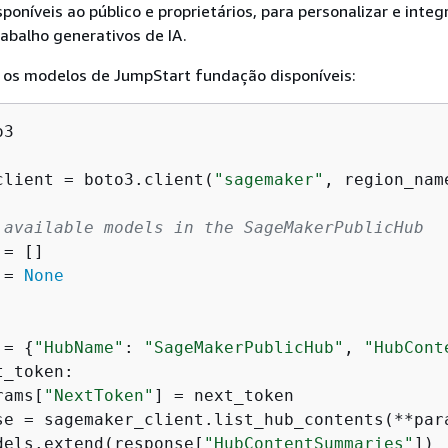
poníveis ao público e proprietários, para personalizar e integ
rabalho generativos de IA.
s os modelos de JumpStart fundação disponíveis:
3

client = boto3.client(
"sagemaker"
, region_nam
 available models in the SageMakerPublicHub
= []

 = 
None


 = 
{
"HubName"
: 
"SageMakerPublicHub"
, 
"HubCont
t_token:

rams[
"NextToken"
] = next_token

se = sagemaker_client.list_hub_contents(**para
dels.extend(response[
"HubContentSummaries"
])
