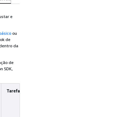
ustar e
básico
ou
ok de
 dentro da
ação de
on SDK,
Tarefa
Licença
Fine-
T
tunable
in
in
c