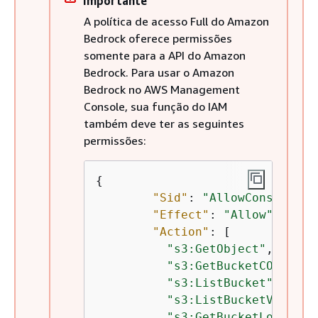
Importante
A política de acesso Full do Amazon
Bedrock oferece permissões
somente para a API do Amazon
Bedrock. Para usar o Amazon
Bedrock no AWS Management
Console, sua função do IAM
também deve ter as seguintes
permissões:
{
"Sid"
: 
"AllowConsoleS3A
"Effect"
: 
"Allow"
,

"Action"
: [

"s3:GetObject"
,

"s3:GetBucketCORS"
,

"s3:ListBucket"
,

"s3:ListBucketVersion
"s3:GetBucketLocation