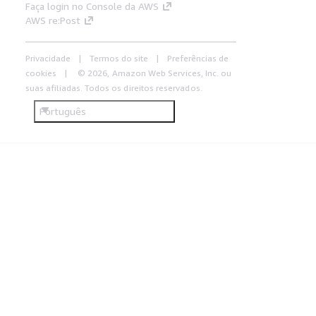
Faça login no Console da AWS
AWS re:Post
Privacidade
Termos do site
Preferências de
cookies
© 2026, Amazon Web Services, Inc. ou
suas afiliadas. Todos os direitos reservados.
Português