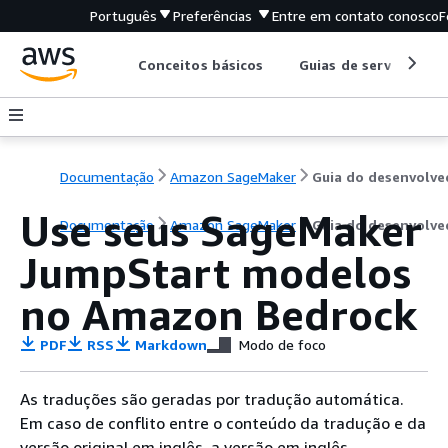
Português
Preferências
Entre em contato conosco
F
Conceitos básicos
Guias de serviço
Documentação
Amazon SageMaker
Use seus SageMaker
Documentação
Amazon SageMaker
Guia do desenvolve
JumpStart modelos
no Amazon Bedrock
PDF
RSS
Markdown
Modo de foco
As traduções são geradas por tradução automática.
Em caso de conflito entre o conteúdo da tradução e da
versão original em inglês, a versão em inglês