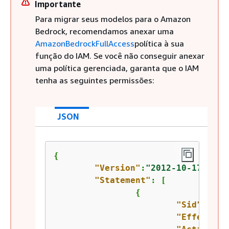
Importante
Para migrar seus modelos para o Amazon
Bedrock, recomendamos anexar uma
AmazonBedrockFullAccess
política à sua
função do IAM. Se você não conseguir anexar
uma política gerenciada, garanta que o IAM
tenha as seguintes permissões:
JSON
{
"Version"
:
"2012-10-17"
,

"Statement"
: [

{
"Sid"
: 
"Be
"Effect"
: 