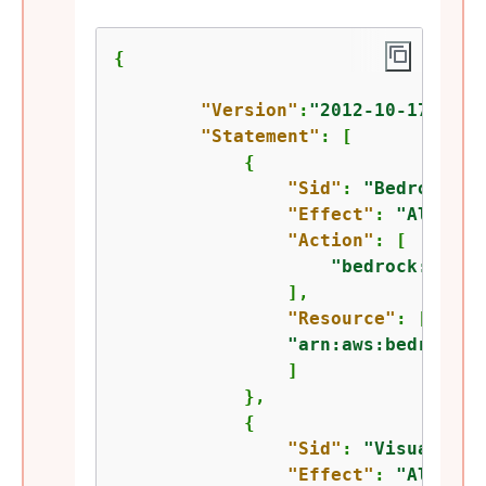
{
"Version"
:
"2012-10-17"
,

"Statement"
: [

{
"Sid"
: 
"BedrockAll
"Effect"
: 
"Allow"
,

"Action"
: [

"bedrock:Invok
                ],

"Resource"
: [

"arn:aws:bedrock:u
                ]

            },

{
"Sid"
: 
"VisualEdit
"Effect"
: 
"Allow"
,
