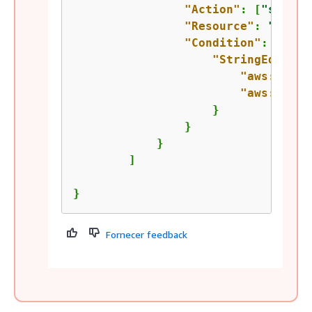
"Action"
: [
"sagema
"Resource"
: 
"arn:a
"Condition"
: 
{
"StringEquals"
"aws:Resou
"aws:Calle
                    }

                }

            }

        ]

}
Fornecer feedback