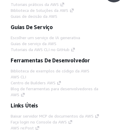
Tutoriais práticos da AWS
Biblioteca de Soluções da AWS
Guias de decisão da AWS
Guias De Serviço
Escolher um serviço de IA generativa
Guias de serviço da AWS
Tutoriais da AWS CLI no GitHub
Ferramentas De Desenvolvedor
Biblioteca de exemplos de código da AWS
AWS CLI
Centro de Builders AWS
Blog de ferramentas para desenvolvedores da
AWS
Links Úteis
Baixar servidor MCP de documentos da AWS
Faça login no Console da AWS
AWS re:Post