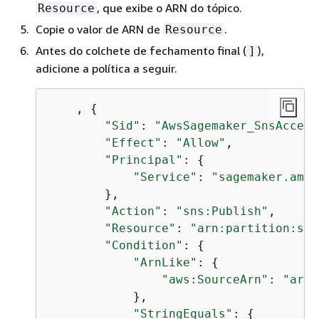
, que exibe o ARN do tópico.
Resource
Copie o valor de ARN de
.
Resource
Antes do colchete de fechamento final (
),
]
adicione a política a seguir.
    , 
{
"Sid"
: 
"AwsSagemaker_SnsAccess
"Effect"
: 
"Allow"
,

"Principal"
: 
{
"Service"
: 
"sagemaker.amaz
        },

"Action"
: 
"sns:Publish"
,

"Resource"
: 
"arn:partition:sns
"Condition"
: 
{
"ArnLike"
: 
{
"aws:SourceArn"
: 
"arn:
            },

"StringEquals"
: 
{