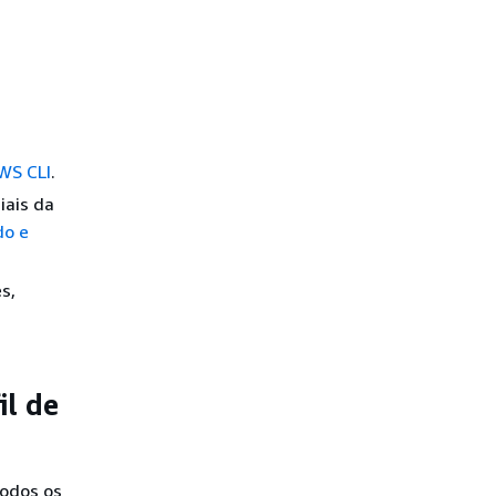
AWS CLI
.
iais da
do e
s,
il de
todos os