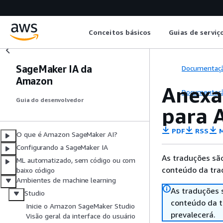
Conceitos básicos
Guias de serviç
SageMaker IA da
Documentaç
Amazon
Anexar
Documentaç
Guia do desenvolvedor
para 
PDF
RSS
M
O que é Amazon SageMaker AI?
Configurando a SageMaker IA
As traduções são
ML automatizado, sem código ou com
conteúdo da trad
baixo código
Ambientes de machine learning
As traduções 
Studio
conteúdo da tr
Inicie o Amazon SageMaker Studio
prevalecerá.
Visão geral da interface do usuário