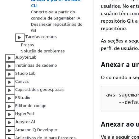
usuários. No ent
CLI
Conecte-se a partir do
usuário têm com
console de SageMaker IA
repositório Git 
Desanexar repositórios do
repositório.
Git
Tarefas comuns
As seções a seg
Preços
perfil de usuário.
Solução de problemas
JupyterLab
Anexar a u
Instâncias de caderno
Studio Lab
O comando a seg
Canvas
Capacidades geoespaciais
aws sagema
RStudio
    --defa
Editor de código
HyperPod
Jupyter AI
Anexar ao u
Amazon Q Developer
Veja a seguir co
Aplicativos de IA para Parceiros