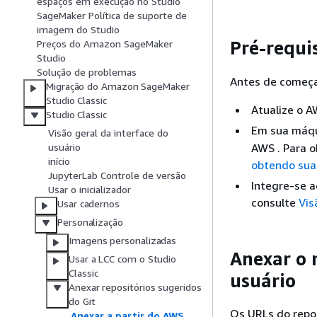
espaços em execução no Studio
SageMaker Política de suporte de
imagem do Studio
Pré-requi
Preços do Amazon SageMaker
Studio
Solução de problemas
Antes de começar
Migração do Amazon SageMaker
Studio Classic
Atualize o 
Studio Classic
Em sua máqu
Visão geral da interface do
AWS . Para o
usuário
início
obtendo sua
JupyterLab Controle de versão
Integre-se 
Usar o inicializador
consulte
Vis
Usar cadernos
Personalização
Imagens personalizadas
Anexar o 
Usar a LCC com o Studio
Classic
usuário
Anexar repositórios sugeridos
do Git
Os URLs do repos
Anexar a partir do AWS