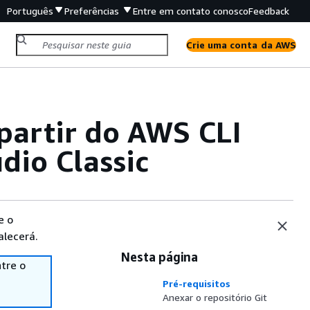
Português
Preferências
Entre em contato conosco
Feedback
Crie uma conta da AWS
 partir do AWS CLI
io Classic
e o
alecerá.
Nesta página
tre o
Pré-requisitos
Anexar o repositório Git