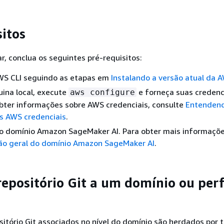
sitos
, conclua os seguintes pré-requisitos:
AWS CLI seguindo as etapas em
Instalando a versão atual da 
ina local, execute
e forneça suas credenc
aws configure
bter informações sobre AWS credenciais, consulte
Entenden
s AWS credenciais
.
ao domínio Amazon SageMaker AI. Para obter mais informaçõe
ão geral do domínio Amazon SageMaker AI
.
repositório Git a um domínio ou perf
itório Git associados no nível do domínio são herdados por 