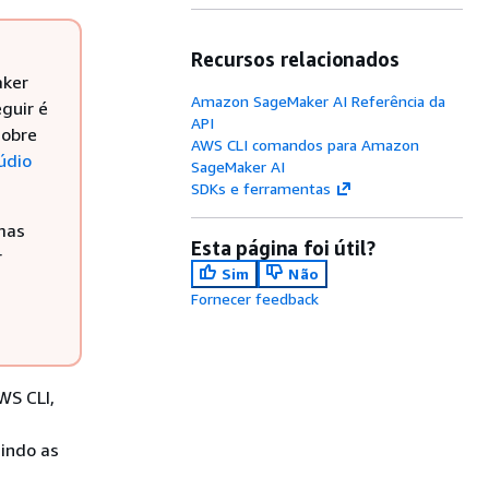
Recursos relacionados
aker
Amazon SageMaker AI Referência da
guir é
API
sobre
AWS CLI comandos para Amazon
údio
SageMaker AI
SDKs e ferramentas
 mas
Esta página foi útil?
r
Sim
Não
Fornecer feedback
WS CLI,
uindo as