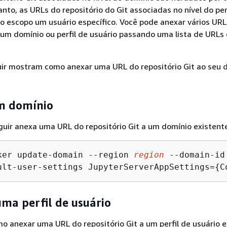
anto, as URLs do repositório do Git associadas no nível do per
o escopo um usuário específico. Você pode anexar vários URL
a um domínio ou perfil de usuário passando uma lista de URLs
uir mostram como anexar uma URL do repositório Git ao seu 
m domínio
uir anexa uma URL do repositório Git a um domínio existent
ker update-domain --region 
region
 --domain-id
ult-user-settings JupyterServerAppSettings=
{
C
ma perfil de usuário
mo anexar uma URL do repositório Git a um perfil de usuário e