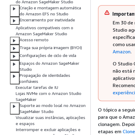
do Amazon SageMaker Studio
Criação e montagem automática
Importan
do Amazon EFS no Studio
Encerramento por inatividade
Em 30 de 
Aplicativos compatíveis com o
Studio ag
Amazon SageMaker Studio
específic
Acesso remoto
como usar
Traga sua própria imagem (BYOI)
Amazon
.
Configurações de ciclo de vida
O Studio 
Espaços do Amazon SageMaker
Studio
não está m
Propagação de identidades
aplicativo
confiáveis
Recomend
Executar tarefas de IU
experiênc
Lojas NVMe com o Amazon Studio
SageMaker
Suporte ao modo local no Amazon
O tópico a segui
SageMaker Studio
para que o Amaz
Visualizar suas instâncias, aplicações
e espaços
clonagem. Depois
Interromper e excluir aplicações e
etapas em
Clone