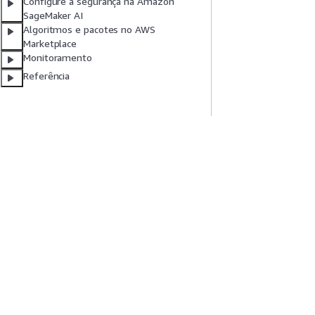
Configure a segurança na Amazon
SageMaker AI
Algoritmos e pacotes no AWS
Marketplace
Monitoramento
Referência
Comece A Usar
Guias De Ser
Tutoriais práticos da AWS
Escolher um servi
Biblioteca de Soluções da AWS
Guias de serviço
Guias de decisão da AWS
Tutoriais da AWS 
Privacidade
Termos do site
Preferências de cookies
© 2026, 