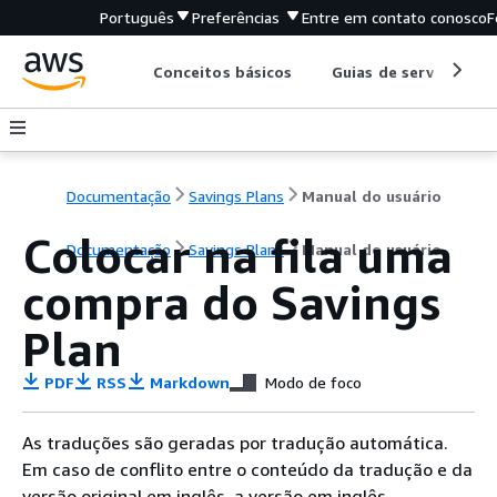
Português
Preferências
Entre em contato conosco
F
Conceitos básicos
Guias de serviço
Documentação
Savings Plans
Manual do usuário
Colocar na fila uma
Documentação
Savings Plans
Manual do usuário
compra do Savings
Plan
PDF
RSS
Markdown
Modo de foco
As traduções são geradas por tradução automática.
Em caso de conflito entre o conteúdo da tradução e da
versão original em inglês, a versão em inglês