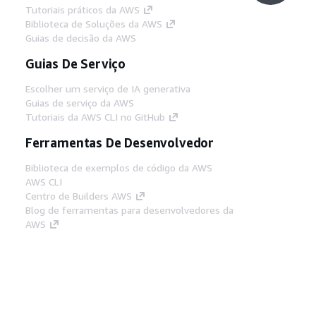
Tutoriais práticos da AWS
Biblioteca de Soluções da AWS
Guias de decisão da AWS
Guias De Serviço
Escolher um serviço de IA generativa
Guias de serviço da AWS
Tutoriais da AWS CLI no GitHub
Ferramentas De Desenvolvedor
Biblioteca de exemplos de código da AWS
AWS CLI
Centro de Builders AWS
Blog de ferramentas para desenvolvedores da
AWS
Links Úteis
Baixar servidor MCP de documentos da AWS
Faça login no Console da AWS
AWS re:Post