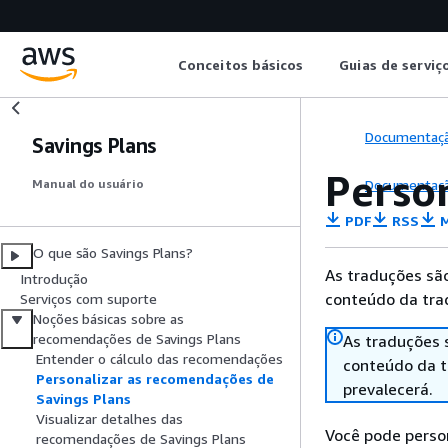
Conceitos básicos
Guias de serviç
Documentaç
Savings Plans
Perso
Documentaç
Manual do usuário
PDF
RSS
M
O que são Savings Plans?
As traduções são
Introdução
conteúdo da trad
Serviços com suporte
Noções básicas sobre as
recomendações de Savings Plans
As traduções 
Entender o cálculo das recomendações
conteúdo da tr
Personalizar as recomendações de
prevalecerá.
Savings Plans
Visualizar detalhes das
Você pode perso
recomendações de Savings Plans