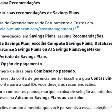
ágina
Recomendações
.
zar suas recomendações de Savings Plans
ole de Gerenciamento de Faturamento e Custos em
nsole.aws.amazon.com/costmanagement/
.
e navegação, em
Savings Plans
, escolha
Recomendações
.
de Savings Plan
, escolha
Compute Savings
Plans
, Databas
Instance
Savings Plans ou AI Savings PlansSageMaker .
Período de Savings Plans
.
a
Opção de pagamento
.
úmero de dias para
Com base no passado
.
nível da conta de gerenciamento) Escolha a guia
Contas vin
conta para a qual IDs você deseja as recomendações.
ara comprar os planos, marque a caixa de seleção ao lado do
 escolha
Adicionar Savings Plans ao carrinho
.
ões mudam à medida que você personaliza essas seleções. 