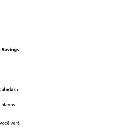
e Savings
culadas
e
s planos
Você verá