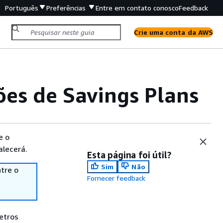
Português
Preferências
Entre em contato conosco
Feedback
Crie uma conta da AWS
es de Savings Plans
e o
alecerá.
Esta página foi útil?
Sim
Não
tre o
Fornecer feedback
etros