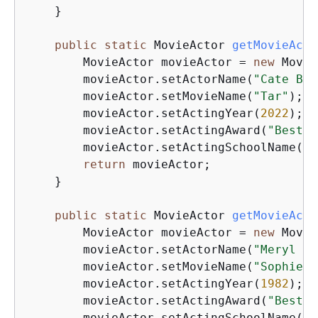
    }

public
static
 MovieActor 
getMovieActo
        MovieActor movieActor = 
new
 Movie
        movieActor.setActorName(
"Cate Bla
        movieActor.setMovieName(
"Tar"
);

        movieActor.setActingYear(
2022
);

        movieActor.setActingAward(
"Best A
        movieActor.setActingSchoolName(
"N
return
 movieActor;

    }

public
static
 MovieActor 
getMovieActo
        MovieActor movieActor = 
new
 Movie
        movieActor.setActorName(
"Meryl St
        movieActor.setMovieName(
"Sophie's
        movieActor.setActingYear(
1982
);

        movieActor.setActingAward(
"Best A
        movieActor.setActingSchoolName(
"Y