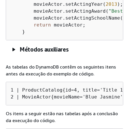
        movieActor.setActingYear(
2013
);

        movieActor.setActingAward(
"Best A
        movieActor.setActingSchoolName(
"N
return
 movieActor;

    }
Métodos auxiliares
As tabelas do DynamoDB contêm os seguintes itens
antes da execução do exemplo de código.
1 | ProductCatalog
{
id=4, title='Title 1',
2 | MovieActor
{
movieName='Blue Jasmine', 
Os itens a seguir estão nas tabelas após a conclusão
da execução do código.