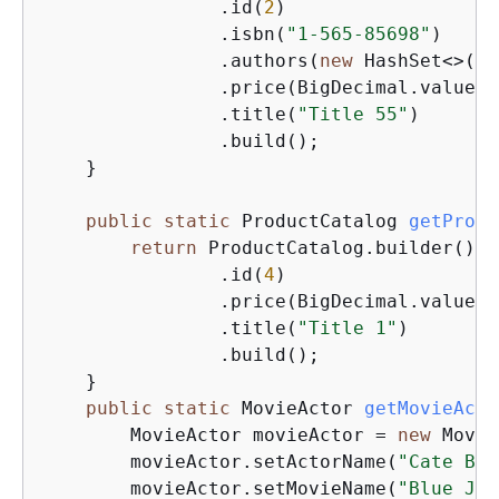
                .id(
2
)

                .isbn(
"1-565-85698"
)

                .authors(
new
 HashSet<>(Ar
                .price(BigDecimal.valueOf
                .title(
"Title 55"
)

                .build();

    }

public
static
 ProductCatalog 
getProdu
return
 ProductCatalog.builder()

                .id(
4
)

                .price(BigDecimal.valueOf
                .title(
"Title 1"
)

                .build();

    }

public
static
 MovieActor 
getMovieActo
        MovieActor movieActor = 
new
 Movie
        movieActor.setActorName(
"Cate Bla
        movieActor.setMovieName(
"Blue Jas