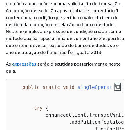
uma única operação em uma solicitação de transação.
A operação de exclusão após a linha de comentário 1
contém uma condição que verifica o valor do item de
destino da operação em relação ao banco de dados.
Neste exemplo, a expressão de condição criada com o
método auxiliar após a linha de comentário 2 especifica
que o item deve ser excluído do banco de dados se o
ano de atuação do filme não for igual a 2013.
As
expressões
serão discutidas posteriormente neste
guia.
public
static
void
singleOperationCon
                                         
                                         
try
{
            enhancedClient.transactWriteI
                    .addPutItem(catalogTa
                            .item(getProd