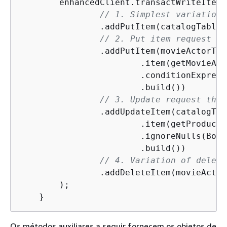
        enhancedClient.transactWriteItems
// 1. Simplest variation 
                .addPutItem(catalogTable,
// 2. Put item request va
                .addPutItem(movieActorTab
                        .item(getMovieAct
                        .conditionExpress
                        .build())

// 3. Update request that
                .addUpdateItem(catalogTab
                        .item(getProductC
                        .ignoreNulls(Bool
                        .build())

// 4. Variation of delete
                .addDeleteItem(movieActor
        );

    }
Os métodos auxiliares a seguir fornecem os objetos de