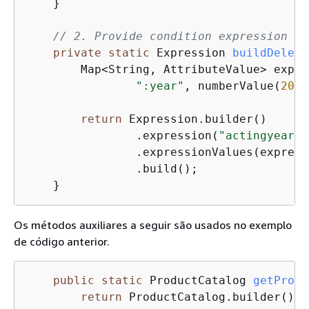
    }

// 2. Provide condition expression to
private
static
 Expression 
buildDelete
        Map<String, AttributeValue> expre
":year"
, numberValue(
2013
return
 Expression.builder()

                .expression(
"actingyear <
                .expressionValues(express
                .build();

    }
Os métodos auxiliares a seguir são usados no exemplo
de código anterior.
public
static
 ProductCatalog 
getProdu
return
 ProductCatalog.builder()
