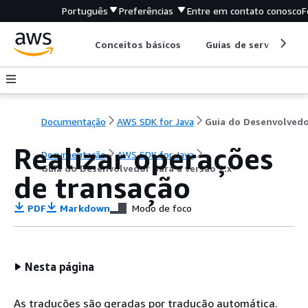
Português
Preferências
Entre em contato conosco
F
Conceitos básicos
Guias de serviço
Documentação
AWS SDK for Java
Realizar operações
Documentação
AWS SDK for Java
Guia do Desenvolvedor para a versão 2.x
de transação
PDF
Markdown
Modo de foco
Nesta página
As traduções são geradas por tradução automática.