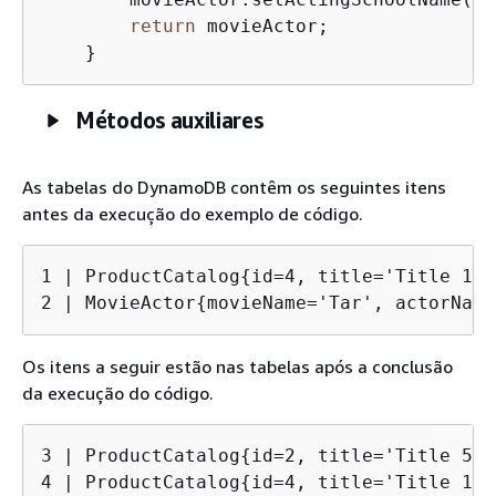
return
 movieActor;

    }
Métodos auxiliares
As tabelas do DynamoDB contêm os seguintes itens
antes da execução do exemplo de código.
1 | ProductCatalog
{
id=4, title='Title 1',
2 | MovieActor
{
movieName='Tar', actorName
Os itens a seguir estão nas tabelas após a conclusão
da execução do código.
3 | ProductCatalog
{
id=2, title='Title 55'
4 | ProductCatalog
{
id=4, title='Title 1',