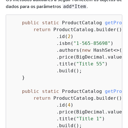
dados para os parâmetros
.
add*Item
public
static
 ProductCatalog 
getProdu
return
 ProductCatalog.builder()

                .id(
2
)

                .isbn(
"1-565-85698"
)

                .authors(
new
 HashSet<>(Ar
                .price(BigDecimal.valueOf
                .title(
"Title 55"
)

                .build();

    }

public
static
 ProductCatalog 
getProdu
return
 ProductCatalog.builder()

                .id(
4
)

                .price(BigDecimal.valueOf
                .title(
"Title 1"
)

                .build();
