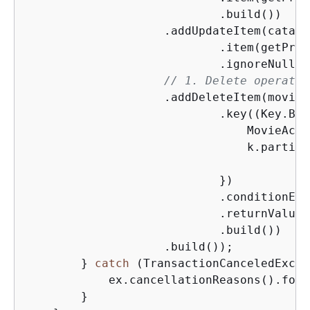
                            .build())

                    .addUpdateItem(catalo
                            .item(getProd
                            .ignoreNulls(
// 1. Delete operatio
                    .addDeleteItem(movieA
                            .key((Key.Bui
                                MovieActo
                                k.partiti
                                        .
                            })

                            .conditionExp
                            .returnValues
                            .build())

                    .build());

        } 
catch
 (TransactionCanceledExcep
            ex.cancellationReasons().forE
        }
