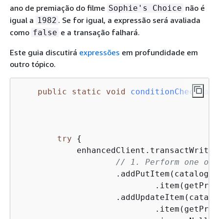
ano de premiação do filme
não é
Sophie's Choice
igual a
. Se for igual, a expressão será avaliada
1982
como
e a transação falhará.
false
Este guia discutirá
expressões
em profundidade em
outro tópico.
public
static
void
conditionCheckFail
                                         
                                         
try
{
            enhancedClient.transactWriteI
// 1. Perform one of 
                    .addPutItem(catalogTa
                            .item(getProd
                    .addUpdateItem(catalo
                            .item(getProd