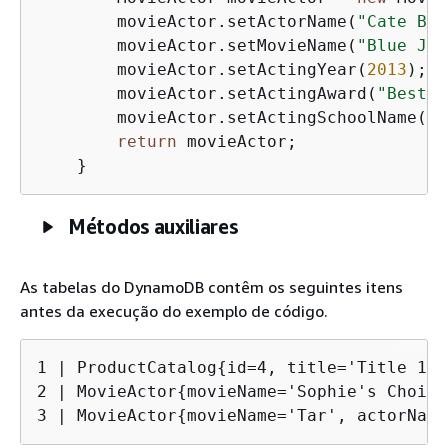
        movieActor.setActorName(
"Cate Bla
        movieActor.setMovieName(
"Blue Jas
        movieActor.setActingYear(
2013
);

        movieActor.setActingAward(
"Best A
        movieActor.setActingSchoolName(
"N
return
 movieActor;

    }
Métodos auxiliares
As tabelas do DynamoDB contêm os seguintes itens
antes da execução do exemplo de código.
1 | ProductCatalog
{
id=4, title='Title 1',
2 | MovieActor
{
movieName='Sophie's Choice
3 | MovieActor
{
movieName='Tar', actorName