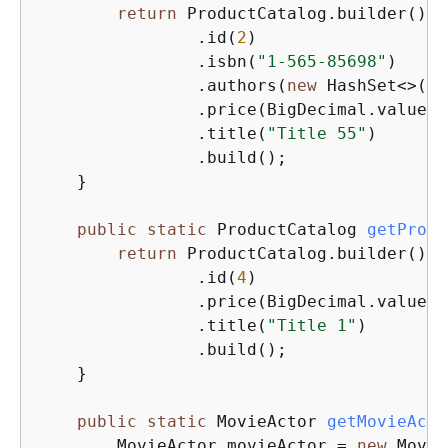
return
 ProductCatalog.builder()

                .id(
2
)

                .isbn(
"1-565-85698"
)

                .authors(
new
 HashSet<>(Ar
                .price(BigDecimal.valueOf
                .title(
"Title 55"
)

                .build();

    }

public
static
 ProductCatalog 
getProdu
return
 ProductCatalog.builder()

                .id(
4
)

                .price(BigDecimal.valueOf
                .title(
"Title 1"
)

                .build();

    }

public
static
 MovieActor 
getMovieActo
        MovieActor movieActor = 
new
 Movie