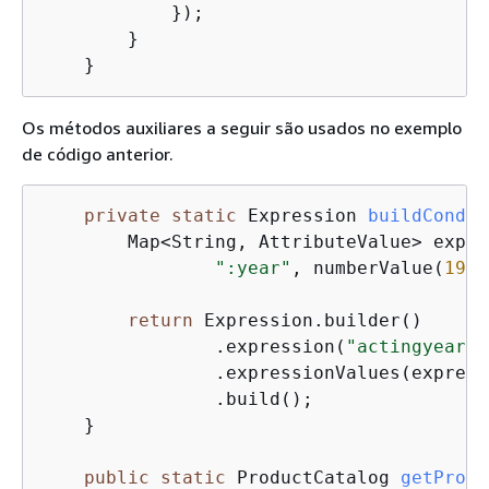
            });

        }

    }
Os métodos auxiliares a seguir são usados no exemplo
de código anterior.
private
static
 Expression 
buildCondit
        Map<String, AttributeValue> expre
":year"
, numberValue(
1982
return
 Expression.builder()

                .expression(
"actingyear <
                .expressionValues(express
                .build();

    }

public
static
 ProductCatalog 
getProdu