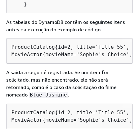
    }
As tabelas do DynamoDB contêm os seguintes itens
antes da execução do exemplo de código.
ProductCatalog
{
id=2, title='Title 55', is
MovieActor
{
movieName='Sophie's Choice', a
A saída a seguir é registrada. Se um item for
solicitado, mas não encontrado, ele não será
retornado, como é o caso da solicitação do filme
nomeado
.
Blue Jasmine
ProductCatalog
{
id=2, title='Title 55', is
MovieActor
{
movieName='Sophie's Choice', a