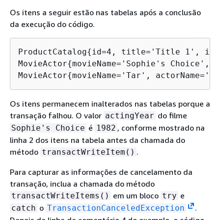
Os itens a seguir estão nas tabelas após a conclusão
da execução do código.
ProductCatalog
{
id=4, title='Title 1', isb
MovieActor
{
movieName='Sophie's Choice', a
MovieActor
{
movieName='Tar', actorName='Ca
Os itens permanecem inalterados nas tabelas porque a
transação falhou. O valor
do filme
actingYear
é
, conforme mostrado na
Sophie's Choice
1982
linha 2 dos itens na tabela antes da chamada do
método
.
transactWriteItem()
Para capturar as informações de cancelamento da
transação, inclua a chamada do método
em um bloco
e
transactWriteItems()
try
o
.
catch
TransactionCanceledException