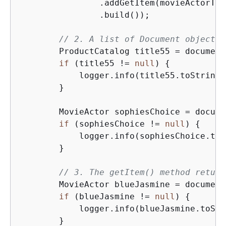
                .addGetItem(movieActorTab
                .build());

// 2. A list of Document objects 
        ProductCatalog title55 = document
if
 (title55 != 
null
) 
{
            logger.info(title55.toString()
        }

        MovieActor sophiesChoice = docume
if
 (sophiesChoice != 
null
) 
{
            logger.info(sophiesChoice.toS
        }

// 3. The getItem() method return
        MovieActor blueJasmine = document
if
 (blueJasmine != 
null
) 
{
            logger.info(blueJasmine.toStr
        }
