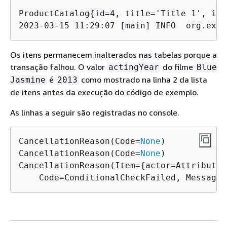
ProductCatalog
{
id=4, title='Title 1', isb
2023-03-15 11:29:07 [main] INFO  org.exam
Os itens permanecem inalterados nas tabelas porque a
transação falhou. O valor
do filme
actingYear
Blue
é
como mostrado na linha 2 da lista
Jasmine
2013
de itens antes da execução do código de exemplo.
As linhas a seguir são registradas no console.
CancellationReason(Code=
None
)

CancellationReason(Code=
None
)

CancellationReason(Item=
{
actor=AttributeV
    Code=ConditionalCheckFailed, Message=