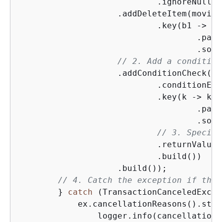
                            .ignoreNulls(
                    .addDeleteItem(movieA
                            .key(b1 -> b1

                                    .part
                                    .sort
// 2. Add a condition
                    .addConditionCheck(mo
                            .conditionExp
                            .key(k -> k

                                    .part
                                    .sort
// 3. Specify
                            .returnValues
                            .build())

                    .build());

// 4. Catch the exception if the 
        } 
catch
 (TransactionCanceledExcep
            ex.cancellationReasons().stre
                logger.info(cancellationR