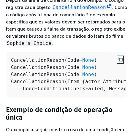
Depois da linha de comentário 4 do exemplo, o código
registra cada objeto
. Como
CancellationReason
o código após a linha de comentário 3 do exemplo
especifica que os valores devem ser retornados para o
item que causou a falha da transação, o registro exibe
os valores brutos do banco de dados do item do filme
.
Sophie's Choice
CancellationReason(Code=
None
)

CancellationReason(Code=
None
)

CancellationReason(Code=
None
)

CancellationReason(Item=
{
actor=AttributeV
    Code=ConditionalCheckFailed, Message=
Exemplo de condição de operação
única
O exemplo a seguir mostra o uso de uma condição em