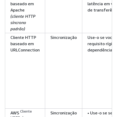
baseado em
latência em vez
Apache
de transferênc
(cliente HTTP
síncrono
padrão)
Cliente HTTP
Sincronização
Use-o se você 
baseado em
requisito rígido
URLConnection
dependências d
Cliente
AWS
Sincronização
• Use-o se seu 