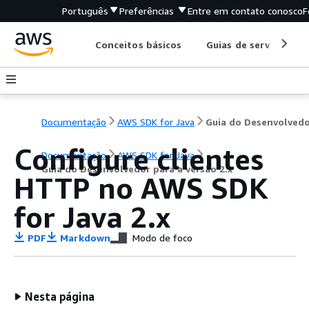
Português
Preferências
Entre em contato conosco
F
Conceitos básicos
Guias de serviço
Documentação
AWS SDK for Java
Configure clientes
Documentação
AWS SDK for Java
Guia do Desenvolvedor para a versão 2.x
HTTP no AWS SDK
for Java 2.x
PDF
Markdown
Modo de foco
Nesta página