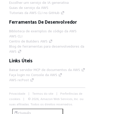
Escolher um serviço de IA generativa
Guias de serviço da AWS
Tutoriais da AWS CLI no GitHub
Ferramentas De Desenvolvedor
Biblioteca de exemplos de código da AWS
AWS CLI
Centro de Builders AWS
Blog de ferramentas para desenvolvedores da
AWS
Links Úteis
Baixar servidor MCP de documentos da AWS
Faça login no Console da AWS
AWS re:Post
Privacidade
Termos do site
Preferências de
cookies
© 2026, Amazon Web Services, Inc. ou
suas afiliadas. Todos os direitos reservados.
Português