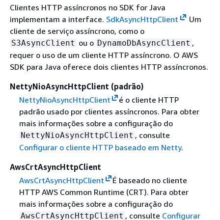
Clientes HTTP assíncronos no SDK for Java
implementam a interface.
SdkAsyncHttpClient
Um
cliente de serviço assíncrono, como o
ou o
,
S3AsyncClient
DynamoDbAsyncClient
requer o uso de um cliente HTTP assíncrono. O AWS
SDK para Java oferece dois clientes HTTP assíncronos.
NettyNioAsyncHttpClient (padrão)
NettyNioAsyncHttpClient
é o cliente HTTP
padrão usado por clientes assíncronos. Para obter
mais informações sobre a configuração do
, consulte
NettyNioAsyncHttpClient
Configurar o cliente HTTP baseado em Netty
.
AwsCrtAsyncHttpClient
AwsCrtAsyncHttpClient
É baseado no cliente
HTTP AWS Common Runtime (CRT). Para obter
mais informações sobre a configuração do
, consulte
Configurar
AwsCrtAsyncHttpClient