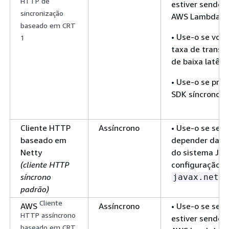
HTTP de
estiver sendo 
sincronização
AWS Lambda
baseado em CRT
• Use-o se você
1
taxa de transf
de baixa latênc
• Use-o se pref
SDK síncronos.
Cliente HTTP
Assíncrono
• Use-o se seu 
baseado em
depender das 
Netty
do sistema Jav
(cliente HTTP
configuração d
síncrono
javax.net.s
padrão)
Cliente
AWS
Assíncrono
• Use-o se seu 
HTTP assíncrono
estiver sendo 
baseado em CRT