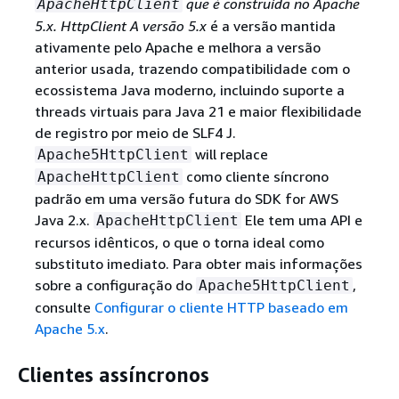
que é construída no Apache
ApacheHttpClient
5.x. HttpClient A versão 5.x
é a versão mantida
ativamente pelo Apache e melhora a versão
anterior usada, trazendo compatibilidade com o
ecossistema Java moderno, incluindo suporte a
threads virtuais para Java 21 e maior flexibilidade
de registro por meio de SLF4 J.
will replace
Apache5HttpClient
como cliente síncrono
ApacheHttpClient
padrão em uma versão futura do SDK for AWS
Java 2.x.
Ele tem uma API e
ApacheHttpClient
recursos idênticos, o que o torna ideal como
substituto imediato. Para obter mais informações
sobre a configuração do
,
Apache5HttpClient
consulte
Configurar o cliente HTTP baseado em
Apache 5.x
.
Clientes assíncronos