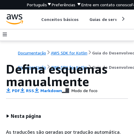
Português
Preferências
Entre em contato conosco
F
Conceitos básicos
Guias de serviço
Documentação
AWS SDK for Kotlin
Guia do Desenvolve
Defina esquemas
Documentação
AWS SDK for Kotlin
Guia do Desenvolve
manualmente
PDF
RSS
Markdown
Modo de foco
Nesta página
As traduções são geradas por tradução automática.