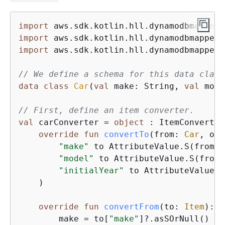
import
import
import
 aws.sdk.kotlin.hll.dynamodbmapper.
// We define a schema for this data class
data
class
Car
(
val
 make: String, 
val
 mode
// First, define an item converter.
val
 carConverter = 
object
 : ItemConverter
override
fun
convertTo
(from: 
Car
, onl
"make"
 to AttributeValue.S(from.m
"model"
 to AttributeValue.S(from.
"initialYear"
 to AttributeValue.N
    )

override
fun
convertFrom
(to: 
Item
)
: C
        make = to[
"make"
]?.asSOrNull() ?: