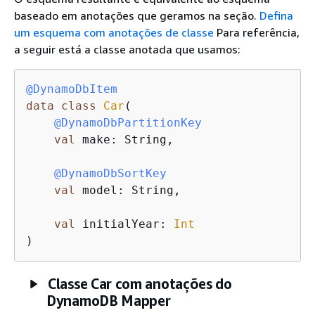
baseado em anotações que geramos na seção.
Defina
um esquema com anotações de classe
Para referência,
a seguir está a classe anotada que usamos:
@DynamoDbItem
data
class
Car
(

@DynamoDbPartitionKey
val
 make: String,

@DynamoDbSortKey
val
 model: String,

val
 initialYear: 
Int
)
Classe Car com anotações do
DynamoDB Mapper