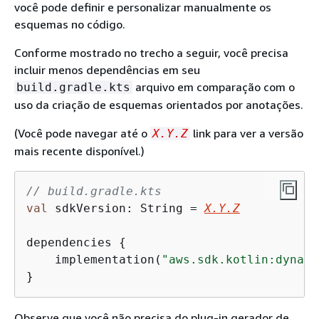
você pode definir e personalizar manualmente os
esquemas no código.
Conforme mostrado no trecho a seguir, você precisa
incluir menos dependências em seu
arquivo em comparação com o
build.gradle.kts
uso da criação de esquemas orientados por anotações.
(Você pode navegar até o
link para ver a versão
X.Y.Z
mais recente disponível.)
// build.gradle.kts
val
 sdkVersion: String = 
X.Y.Z
dependencies 
{
    implementation(
"aws.sdk.kotlin:dynamo
}
Observe que você não precisa do plug-in gerador de