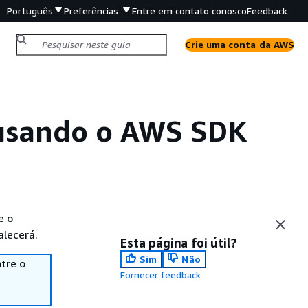
Português
Preferências
Entre em contato conosco
Feedback
Crie uma conta da AWS
usando o AWS SDK
e o
alecerá.
Esta página foi útil?
Sim
Não
tre o
Fornecer feedback