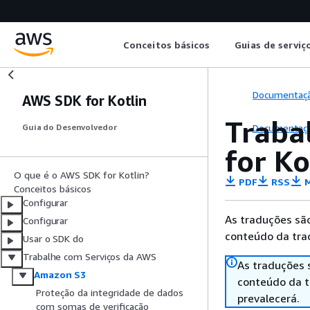
Conceitos básicos
Guias de serviç
Documentaç
AWS SDK for Kotlin
Traba
Documentaç
Guia do Desenvolvedor
for Ko
O que é o AWS SDK for Kotlin?
PDF
RSS
M
Conceitos básicos
Configurar
As traduções são
Configurar
conteúdo da trad
Usar o SDK do
Trabalhe com Serviços da AWS
As traduções 
Amazon S3
conteúdo da tr
Proteção da integridade de dados
prevalecerá.
com somas de verificação