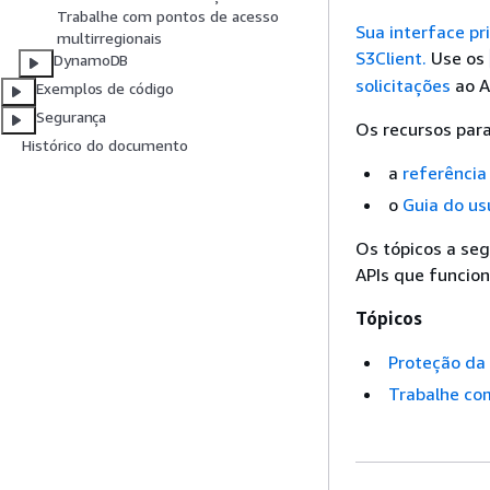
Trabalhe com pontos de acesso
Sua interface pr
multirregionais
S3Client.
Use os
DynamoDB
solicitações
ao A
Exemplos de código
Segurança
Os recursos para
Histórico do documento
a
referência
o
Guia do us
Os tópicos a se
APIs que funcio
Tópicos
Proteção da
Trabalhe co