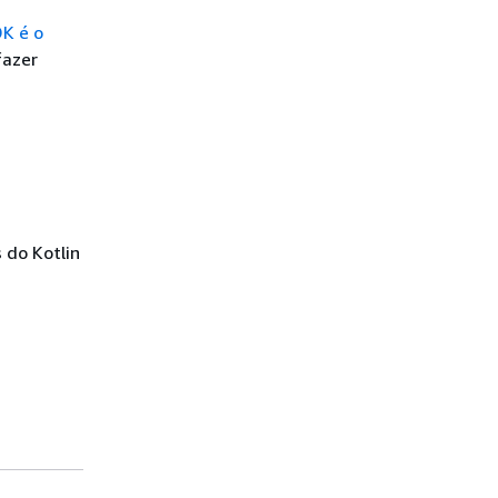
DK é o
fazer
 do Kotlin