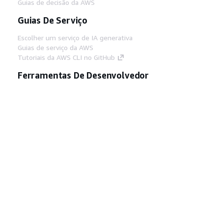
Guias de decisão da AWS
Guias De Serviço
Escolher um serviço de IA generativa
Guias de serviço da AWS
Tutoriais da AWS CLI no GitHub
Ferramentas De Desenvolvedor
Biblioteca de exemplos de código da AWS
AWS CLI
Centro de Builders AWS
Blog de ferramentas para desenvolvedores da
AWS
Links Úteis
Baixar servidor MCP de documentos da AWS
Faça login no Console da AWS
AWS re:Post
Privacidade
Termos do site
Preferências de