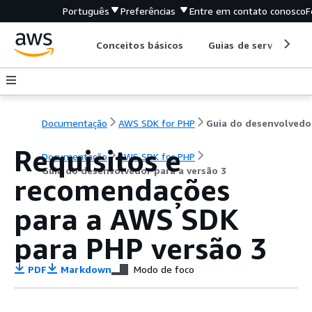
Português
Preferências
Entre em contato conosco
F
Conceitos básicos
Guias de serviço
Documentação
AWS SDK for PHP
Requisitos e
Documentação
AWS SDK for PHP
Guia do desenvolvedor para a versão 3
recomendações
para a AWS SDK
para PHP versão 3
PDF
Markdown
Modo de foco