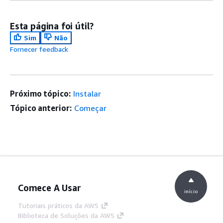
Esta página foi útil?
Sim
Não
Fornecer feedback
Próximo tópico:
Instalar
Tópico anterior:
Começar
Comece A Usar
início
Tutoriais práticos da AWS
Biblioteca de Soluções da AWS