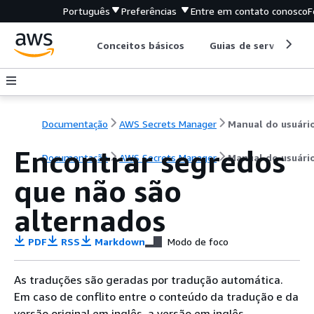
Português
Preferências
Entre em contato conosco
F
Conceitos básicos
Guias de serviço
Documentação
AWS Secrets Manager
Manual do usuári
Encontrar segredos
Documentação
AWS Secrets Manager
Manual do usuári
que não são
alternados
PDF
RSS
Markdown
Modo de foco
As traduções são geradas por tradução automática.
Em caso de conflito entre o conteúdo da tradução e da
versão original em inglês, a versão em inglês