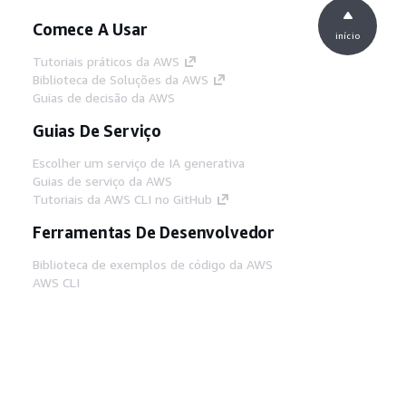
Comece A Usar
início
Tutoriais práticos da AWS
Biblioteca de Soluções da AWS
Guias de decisão da AWS
Guias De Serviço
Escolher um serviço de IA generativa
Guias de serviço da AWS
Tutoriais da AWS CLI no GitHub
Ferramentas De Desenvolvedor
Biblioteca de exemplos de código da AWS
AWS CLI
Centro de Builders AWS
Blog de ferramentas para desenvolvedores da
AWS
Links Úteis
Baixar servidor MCP de documentos da AWS